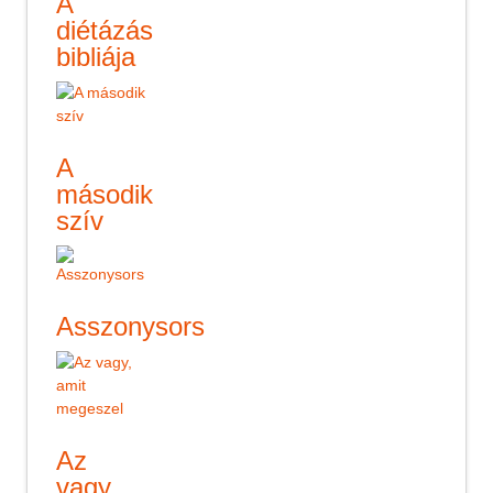
A
diétázás
bibliája
A
második
szív
Asszonysors
Az
vagy,