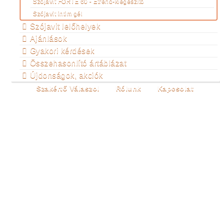
Szójavit FORTE 60 - Étrend-kiegészítő
Szójavit intim gél
Szójavit lelőhelyek
Ajánlások
Gyakori kérdések
Összehasonlító ártáblázat
Újdonságok, akciók
Szakértő Válaszol
Rólunk
Kapcsolat
ALFABETIKUS
TARTALOMJEGYZÉK
Ön itt van:
Főoldal
A változásról
Könyvajánló
Alfabetikus tartalomjegyzék