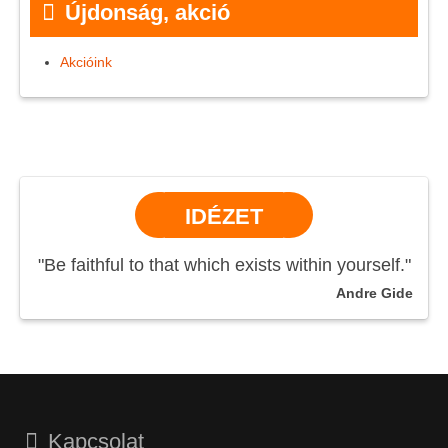
Újdonság, akció
Akcióink
IDÉZET
"Be faithful to that which exists within yourself."
Andre Gide
Kapcsolat