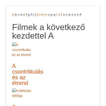
a
b
c
d
e
f
g
h
i
j
k
l
m
n
o
p
q
r
s
t
u
v
w
x
y
z
#
Filmek a következő
kezdettel A
A
csontritkulás
és az
étrend