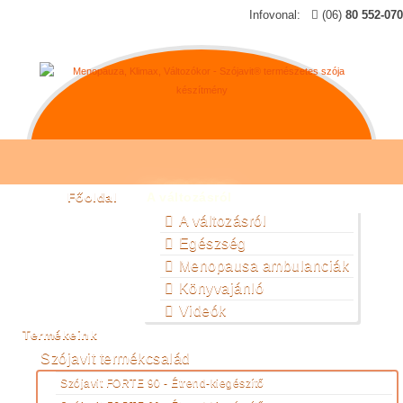
Infovonal:
(06)
80 552-070
Főoldal
A változásról
A változásról
Egészség
Menopausa ambulanciák
Könyvajánló
Videók
Termékeink
Szójavit termékcsalád
Szójavit FORTE 90 - Étrend-kiegészítő