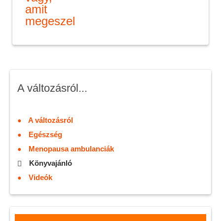
amit
megeszel
A változásról...
A változásról
Egészség
Menopausa ambulanciák
Könyvajánló
Videók