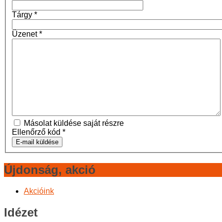
Tárgy
*
Üzenet
*
Másolat küldése saját részre
Ellenőrző kód
*
E-mail küldése
Újdonság, akció
Akcióink
Idézet