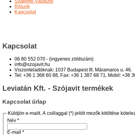
Szakértő Válaszol
Rólunk
Kapcsolat
Kapcsolat
Ön itt van:
Főoldal
Kapcsolat
Kapcsolat
06 80 552 070 - (ingyenes zöldszám)
info@szojavit.hu
Viszonteladóknak: 1037 Budapest III. Máramaros u. 46.
Tel: +36 1 368 60 88, Fax: +36 1 387 68 71, Mobil: +36 
Leviatán Kft. - Szójavit termékek
Kapcsolat űrlap
Küldjön e-mailt. A csillaggal (*) jelölt mezők kitöltése kötele
Név
*
E-mail
*