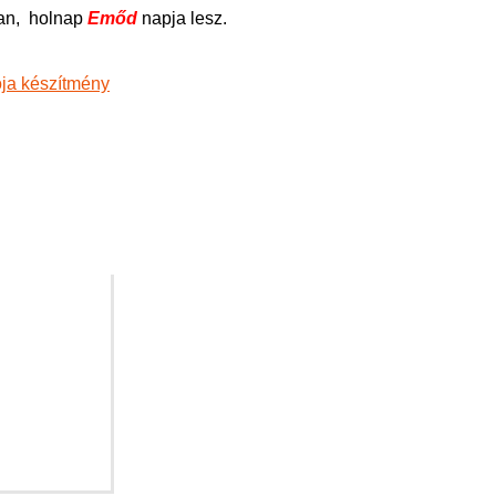
an,
holnap
Emőd
napja lesz.