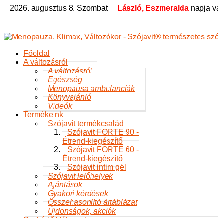
2026. augusztus 8. Szombat
László, Eszmeralda
napja v
Főoldal
A változásról
A változásról
Egészség
Menopausa ambulanciák
Könyvajánló
Videók
Termékeink
Szójavit termékcsalád
Szójavit FORTE 90 -
Étrend-kiegészítő
Szójavit FORTE 60 -
Étrend-kiegészítő
Szójavit intim gél
Szójavit lelőhelyek
Ajánlások
Gyakori kérdések
Összehasonlító ártáblázat
Újdonságok, akciók