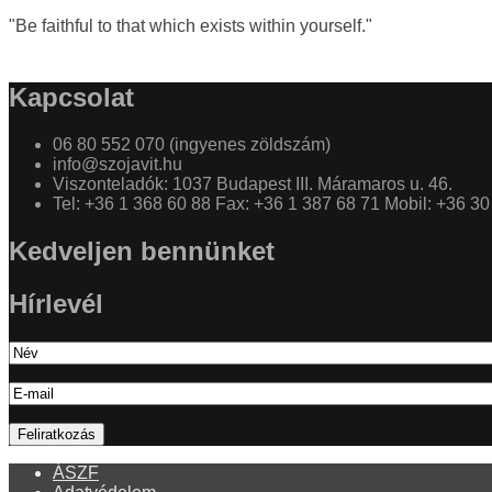
"Be faithful to that which exists within yourself."
Kapcsolat
06 80 552 070 (ingyenes zöldszám)
info@szojavit.hu
Viszonteladók: 1037 Budapest III. Máramaros u. 46.
Tel: +36 1 368 60 88 Fax: +36 1 387 68 71 Mobil: +36 3
Kedveljen bennünket
Hírlevél
ÁSZF