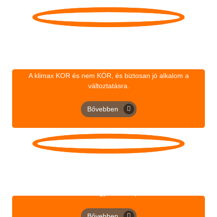
Csúcs ez az érzés:
KLIMAX!
A klimax KOR és nem KÓR, és biztosan jó alkalom a
változtatásra.
Bővebben
Menopauza ambulanciák
Országos menopauza ambulancia hálózat (Budapest
és megyei bontás)
Bővebben