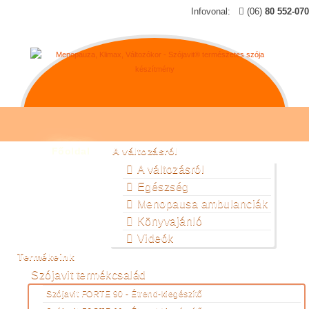
Infovonal:
(06)
80 552-070
Főoldal
A változásról
A változásról
Egészség
Menopausa ambulanciák
Könyvajánló
Videók
Termékeink
Szójavit termékcsalád
Szójavit FORTE 90 - Étrend-kiegészítő