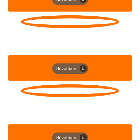
Gyakori kérdések
Gyakran ismételt kérdések a változókorról, a szójáról és
termékeinkről.
Bővebben
Szójavit termékcsalád
Az alábbi linken tájékozódhat, illetve vásárolhat is
termékeinkből...
Bővebben