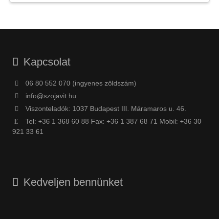
Kapcsolat
06 80 552 070 (ingyenes zöldszám)
info@szojavit.hu
Viszonteladók: 1037 Budapest III. Máramaros u. 46.
Tel: +36 1 368 60 88 Fax: +36 1 387 68 71 Mobil: +36 30
921 33 61
Kedveljen bennünket