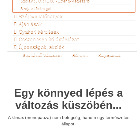
Szójavit FORTE 60 - Étrend-kiegészítő
Szójavit intim gél
Szójavit lelőhelyek
Ajánlások
Gyakori kérdések
Összehasonlító ártáblázat
Újdonságok, akciók
Szakértő Válaszol
Rólunk
Kapcsolat
Egy könnyed lépés a
változás küszöbén...
A klimax (menopauza) nem betegség, hanem egy természetes
állapot.