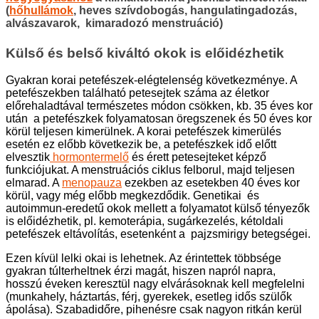
(
hőhullámok
, heves szívdobogás, hangulatingadozás,
alvászavarok, kimaradozó menstruáció)
Külső és belső kiváltó okok is előidézhetik
Gyakran korai petefészek-elégtelenség következménye. A
petefészekben található petesejtek száma az életkor
előrehaladtával természetes módon csökken, kb. 35 éves kor
után a petefészkek folyamatosan öregszenek és 50 éves kor
körül teljesen kimerülnek. A korai petefészek kimerülés
esetén ez előbb következik be, a petefészkek idő előtt
elvesztik
hormontermelő
és érett petesejteket képző
funkciójukat. A menstruációs ciklus felborul, majd teljesen
elmarad. A
menopauza
ezekben az esetekben 40 éves kor
körül, vagy még előbb megkezdődik. Genetikai és
autoimmun-eredetű okok mellett a folyamatot külső tényezők
is előidézhetik, pl. kemoterápia, sugárkezelés, kétoldali
petefészek eltávolítás, esetenként a pajzsmirigy betegségei.
Ezen kívül lelki okai is lehetnek. Az érintettek többsége
gyakran túlterheltnek érzi magát, hiszen napról napra,
hosszú éveken keresztül nagy elvárásoknak kell megfelelni
(munkahely, háztartás, férj, gyerekek, esetleg idős szülők
ápolása). Szabadidőre, pihenésre csak nagyon ritkán kerül