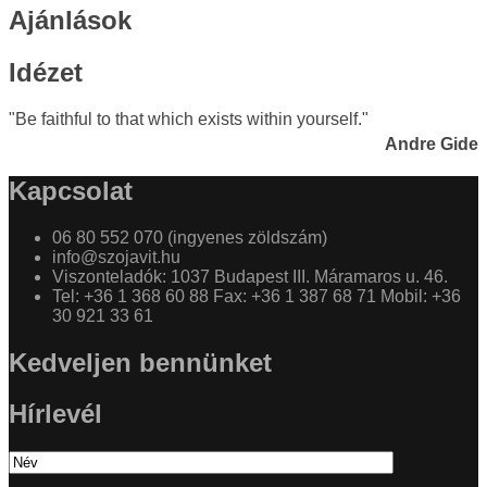
Ajánlások
Idézet
"Be faithful to that which exists within yourself."
Andre Gide
Kapcsolat
06 80 552 070 (ingyenes zöldszám)
info@szojavit.hu
Viszonteladók: 1037 Budapest III. Máramaros u. 46.
Tel: +36 1 368 60 88 Fax: +36 1 387 68 71 Mobil: +36
30 921 33 61
Kedveljen bennünket
Hírlevél