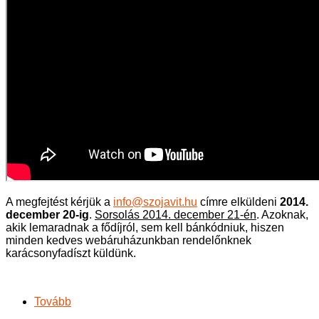
A megfejtést kérjük a
info@szojavit.hu
címre elküldeni
2014.
december 20-ig
.
Sorsolás 2014. december 21-én
. Azoknak,
akik lemaradnak a fődíjról, sem kell bánkódniuk, hiszen
minden kedves webáruházunkban rendelőnknek
karácsonyfadíszt küldünk.
Tovább