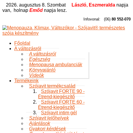
2026. augusztus 8. Szombat
László, Eszmeralda
napja
van,
holnap
Emőd
napja lesz.
Infovonal:
(06)
80 552-070
Főoldal
A változásról
A változásról
Egészség
Menopausa ambulanciák
Könyvajánló
Videók
Termékeink
Szójavit termékcsalád
Szójavit FORTE 90 -
Étrend-kiegészítő
Szójavit FORTE 60 -
Étrend-kiegészítő
Szójavit intim gél
Szójavit lelőhelyek
Ajánlások
Gyakori kérdések