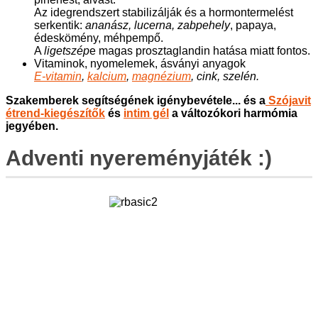
Az idegrendszert stabilizálják és a hormontermelést
serkentik:
ananász, lucerna, zabpehely
, papaya,
édeskömény, méhpempő.
A
ligetszép
e magas prosztaglandin hatása miatt fontos.
Vitaminok, nyomelemek, ásványi anyagok
E-vitamin
,
kalcium
,
magnézium
, cink, szelén.
Szakemberek segítségének igénybevétele... és a
Szójavit
étrend-kiegészítők
és
intim gél
a változókori harmómia
jegyében.
Adventi nyereményjáték :)