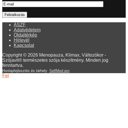
ÁSZF
Adatvédelem
Oldaltérkép
Hírlevél
Kapcsolat
Copyright © 2026 Menopauza, Klimax, Változókor -
Szójavit® természetes szója készítmény. Minden jog
fenntartva.
Honlapfejlesztés és tárhely:
SelfMed.pro
Fel