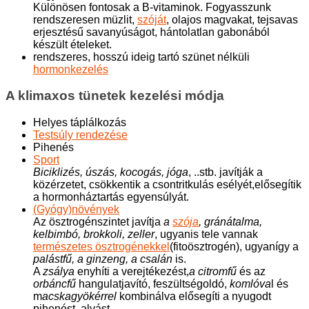
Különösen fontosak a B-vitaminok. Fogyasszunk
rendszeresen müzlit,
szóját
, olajos magvakat, tejsavas
erjesztésű savanyúságot, hántolatlan gabonából
készült ételeket.
rendszeres, hosszú ideig tartó szünet nélküli
hormonkezelés
A klimaxos tünetek kezelési módja
Helyes táplálkozás
Testsúly rendezése
Pihenés
Sport
Biciklizés, úszás, kocogás, jóga
, ..stb. javítják a
közérzetet, csökkentik a csontritkulás esélyét,elősegítik
a hormonháztartás egyensúlyát.
(Gyógy)növények
Az ösztrogénszintet javítja
a
szója
, gránátalma,
kelbimbó, brokkoli, zeller
, ugyanis tele vannak
természetes ösztrogénekkel
(fitoösztrogén), ugyanígy a
palástfű, a ginzeng, a csalán
is.
A
zsálya
enyhíti a verejtékezést,
a citromfű
és az
orbáncfű
hangulatjavító, feszültségoldó,
komlóva
l és
m
acskagyökérrel
kombinálva elősegíti a nyugodt
pihenést, alvást.