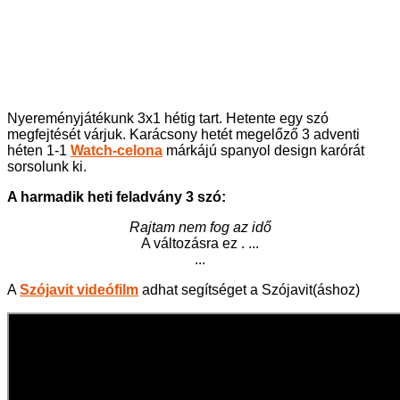
Nyereményjátékunk 3x1 hétig tart. Hetente egy szó
megfejtését várjuk. Karácsony hetét megelőző 3 adventi
héten 1-1
Watch-celona
márkájú spanyol design karórát
sorsolunk ki.
A harmadik heti feladvány 3 szó:
Rajtam nem fog az idő
A változásra ez . ...
...
A
Szójavit videófilm
adhat segítséget a Szójavit(áshoz)