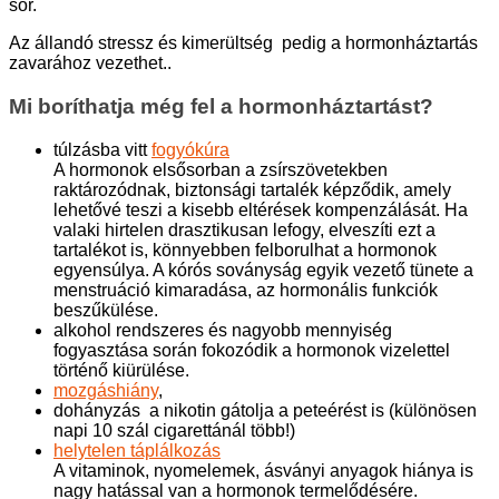
sor.
Az állandó stressz és kimerültség pedig a hormonháztartás
zavarához vezethet..
Mi boríthatja még fel a hormonháztartást?
túlzásba vitt
fogyókúra
A hormonok elsősorban a zsírszövetekben
raktározódnak, biztonsági tartalék képződik, amely
lehetővé teszi a kisebb eltérések kompenzálását. Ha
valaki hirtelen drasztikusan lefogy, elveszíti ezt a
tartalékot is, könnyebben felborulhat a hormonok
egyensúlya. A kórós soványság egyik vezető tünete a
menstruáció kimaradása, az hormonális funkciók
beszűkülése.
alkohol rendszeres és nagyobb mennyiség
fogyasztása során fokozódik a hormonok vizelettel
történő kiürülése.
mozgáshiány
,
dohányzás a nikotin gátolja a peteérést is (különösen
napi 10 szál cigarettánál több!)
helytelen táplálkozás
A vitaminok, nyomelemek, ásványi anyagok hiánya is
nagy hatással van a hormonok termelődésére.