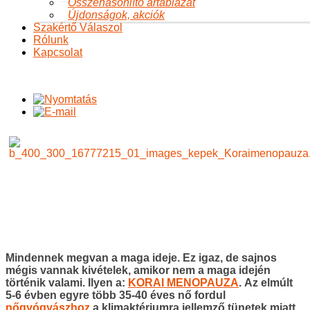
Összehasonlító ártáblázat
Újdonságok, akciók
Szakértő Válaszol
Rólunk
Kapcsolat
Mindennek megvan a maga ideje. Ez igaz, de sajnos
mégis vannak kivételek, amikor nem a maga idején
történik valami. Ilyen a:
KORAI MENOPAUZA
. Az elmúlt
5-6 évben egyre több 35-40 éves nő fordul
nőgyógyászhoz
a klimaktériumra jellemző tünetek miatt.