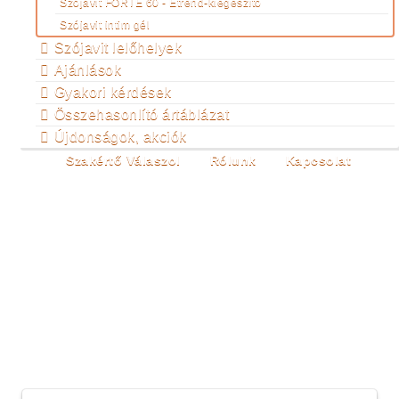
Szójavit FORTE 60 - Étrend-kiegészítő
Szójavit intim gél
Szójavit lelőhelyek
Ajánlások
Gyakori kérdések
Összehasonlító ártáblázat
Újdonságok, akciók
Szakértő Válaszol
Rólunk
Kapcsolat
SOMOGY MEGYE
Ön itt van:
Főoldal
Termékeink
Szójavit
lelőhelyek
Somogy megye