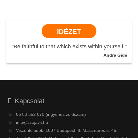
IDÉZET
"Be faithful to that which exists within yourself."
Andre Gide
Kapcsolat
06 80 552 070 (ingyenes zöldszám)
info@szojavit.hu
Viszonteladók: 1037 Budapest III. Máramaros u. 46.