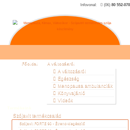
Infovonal:
(06)
80 552-070
Főoldal
A változásról
A változásról
Egészség
Menopausa ambulanciák
Könyvajánló
Videók
Termékeink
Szójavit termékcsalád
Szójavit FORTE 90 - Étrend-kiegészítő