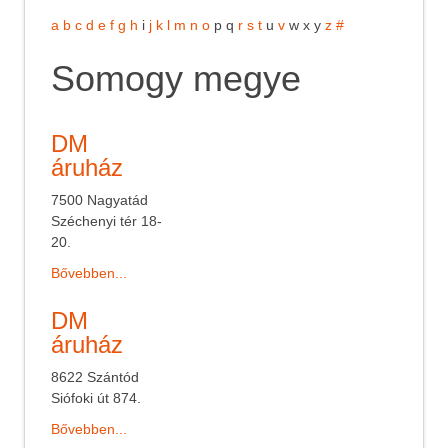
a
b
c
d
e
f
g
h
i
j
k
l
m
n
o
p
q
r
s
t
u
v
w
x
y
z
#
Somogy megye
DM
áruház
7500 Nagyatád
Széchenyi tér 18-
20.
Bővebben...
DM
áruház
8622 Szántód
Siófoki út 874.
Bővebben...