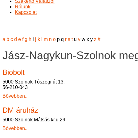
Szakértő Válaszol
Rólunk
Kapcsolat
Jász-Nagykun-Szolnok megye
Ön itt van:
Főoldal
Termékeink
Szójavit lelőhelyek
Jász-Nag
a
b
c
d
e
f
g
h
i
j
k
l
m
n
o
p
q
r
s
t
u
v
w
x
y
z
#
Jász-Nagykun-Szolnok me
Biobolt
5000 Szolnok Tószegi út 13.
56-210-043
Bővebben...
DM áruház
5000 Szolnok Mátsás kr.u.29.
Bővebben...