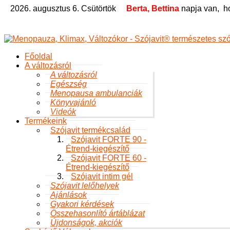
2026. augusztus 6. Csütörtök
Berta, Bettina
napja van,
h
Főoldal
A változásról
A változásról
Egészség
Menopausa ambulanciák
Könyvajánló
Videók
Termékeink
Szójavit termékcsalád
Szójavit FORTE 90 -
Étrend-kiegészítő
Szójavit FORTE 60 -
Étrend-kiegészítő
Szójavit intim gél
Szójavit lelőhelyek
Ajánlások
Gyakori kérdések
Összehasonlító ártáblázat
Újdonságok, akciók