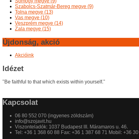
Somogy megye (9)
Szabolcs-Szatmár-Bereg megye (9)
Tolna megye (13)
Vas megye (10)
Veszprém megye (14)
Zala megye (15)
Újdonság, akció
Akcióink
Idézet
"Be faithful to that which exists within yourself."
Kapcsolat
06 80 552 070 (ingyenes zöldszám)
info@szojavit.hu
Viszonteladók: 1037 Budapest III. Máramaros u. 46.
Tel: +36 1 368 60 88 Fax: +36 1 387 68 71 Mobil: +36 3