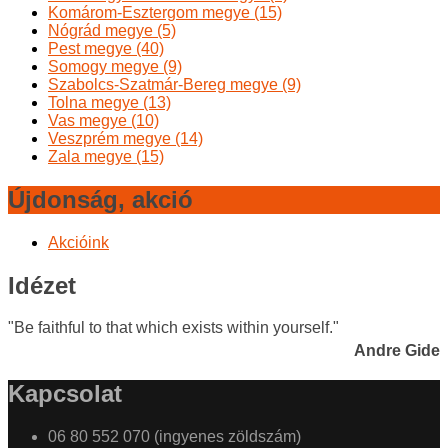
Komárom-Esztergom megye (15)
Nógrád megye (5)
Pest megye (40)
Somogy megye (9)
Szabolcs-Szatmár-Bereg megye (9)
Tolna megye (13)
Vas megye (10)
Veszprém megye (14)
Zala megye (15)
Újdonság, akció
Akcióink
Idézet
"Be faithful to that which exists within yourself."
Andre Gide
Kapcsolat
06 80 552 070 (ingyenes zöldszám)