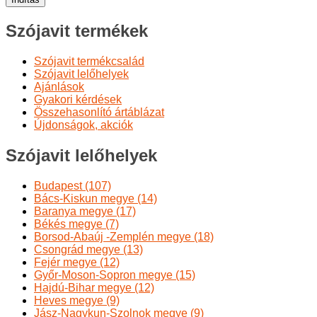
Szójavit termékek
Szójavit termékcsalád
Szójavit lelőhelyek
Ajánlások
Gyakori kérdések
Összehasonlító ártáblázat
Újdonságok, akciók
Szójavit lelőhelyek
Budapest (107)
Bács-Kiskun megye (14)
Baranya megye (17)
Békés megye (7)
Borsod-Abaúj -Zemplén megye (18)
Csongrád megye (13)
Fejér megye (12)
Győr-Moson-Sopron megye (15)
Hajdú-Bihar megye (12)
Heves megye (9)
Jász-Nagykun-Szolnok megye (9)