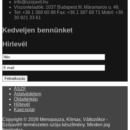
info@szojavit.hu
Viszonteladók: 1037 Budapest III. Máramaros u. 46.
Tel: +36 1 368 60 88 Fax: +36 1 387 68 71 Mobil: +36
30 921 33 61
Kedveljen bennünket
Hírlevél
ÁSZF
Adatvédelem
Oldaltérkép
Hírlevél
Kapcsolat
Copyright © 2026 Menopauza, Klimax, Változókor -
Szójavit® természetes szója készítmény. Minden jog
fenntartva.