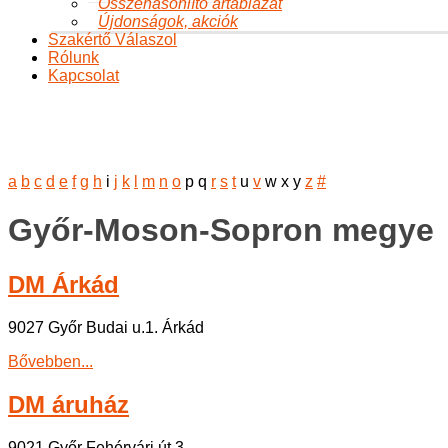
Összehasonlító ártáblázat
Újdonságok, akciók
Szakértő Válaszol
Rólunk
Kapcsolat
Győr-Moson-Sopron megye
Ön itt van:
Főoldal
Termékeink
Szójavit lelőhelyek
Győr-
Moson-Sopron megye
a
b
c
d
e
f
g
h
i
j
k
l
m
n
o
p
q
r
s
t
u
v
w
x
y
z
#
Győr-Moson-Sopron megye
DM Árkád
9027 Győr Budai u.1. Árkád
Bővebben...
DM áruház
9021 Győr Fehérvári út 3.