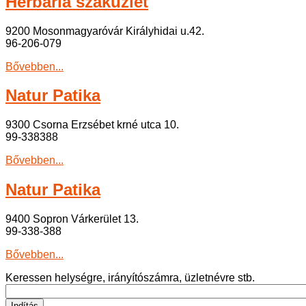
Herbária szaküzlet
9200 Mosonmagyaróvár Királyhidai u.42.
96-206-079
Bővebben...
Natur Patika
9300 Csorna Erzsébet krné utca 10.
99-338388
Bővebben...
Natur Patika
9400 Sopron Várkerület 13.
99-338-388
Bővebben...
Keressen helységre, irányítószámra, üzletnévre stb.
Indítás