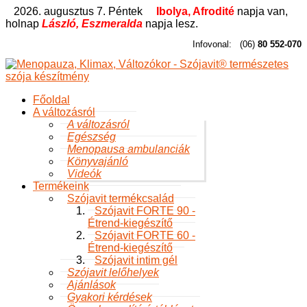
2026. augusztus 7. Péntek
Ibolya, Afrodité
napja van,
holnap
László, Eszmeralda
napja lesz.
Infovonal:
(06)
80 552-070
Főoldal
A változásról
A változásról
Egészség
Menopausa ambulanciák
Könyvajánló
Videók
Termékeink
Szójavit termékcsalád
Szójavit FORTE 90 -
Étrend-kiegészítő
Szójavit FORTE 60 -
Étrend-kiegészítő
Szójavit intim gél
Szójavit lelőhelyek
Ajánlások
Gyakori kérdések