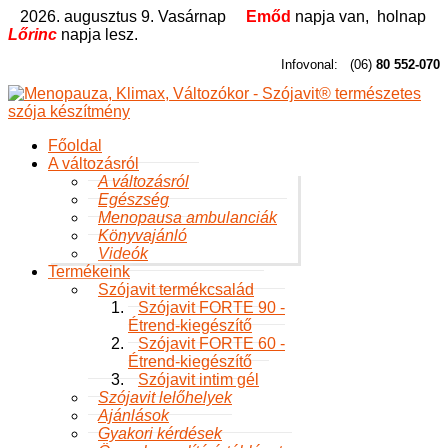
2026. augusztus 9. Vasárnap
Emőd
napja van,
holnap
Lőrinc
napja lesz.
Infovonal:
(06)
80 552-070
Főoldal
A változásról
A változásról
Egészség
Menopausa ambulanciák
Könyvajánló
Videók
Termékeink
Szójavit termékcsalád
Szójavit FORTE 90 -
Étrend-kiegészítő
Szójavit FORTE 60 -
Étrend-kiegészítő
Szójavit intim gél
Szójavit lelőhelyek
Ajánlások
Gyakori kérdések