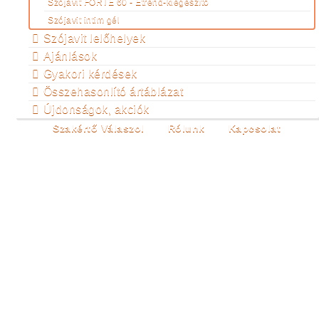
Szójavit FORTE 60 - Étrend-kiegészítő
Szójavit intim gél
Szójavit lelőhelyek
Ajánlások
Gyakori kérdések
Összehasonlító ártáblázat
Újdonságok, akciók
Szakértő Válaszol
Rólunk
Kapcsolat
ALFABETIKUS
TARTALOMJEGYZÉK
Ön itt van:
Főoldal
Termékeink
Szójavit
lelőhelyek
Alfabetikus tartalomjegyzék