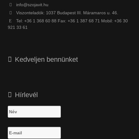
info@szojavit.hu
Viszonteladók: 1037 Budapest III. Máramaros u. 46.
Tel: +36 1 368 60 88 Fax: +36 1 387 68 71 Mobil: +36 30
921 33 61
Kedveljen bennünket
Hírlevél