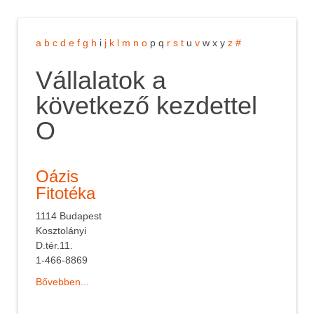
a
b
c
d
e
f
g
h
i
j
k
l
m
n
o
p
q
r
s
t
u
v
w
x
y
z
#
Vállalatok a
következő kezdettel
O
Oázis
Fitotéka
1114 Budapest
Kosztolányi
D.tér.11.
1-466-8869
Bővebben...