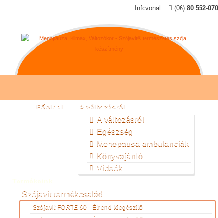
Infovonal:
(06)
80 552-070
Főoldal
A változásról
A változásról
Egészség
Menopausa ambulanciák
Könyvajánló
Videók
Termékeink
Szójavit termékcsalád
Szójavit FORTE 90 - Étrend-kiegészítő