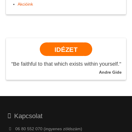
Akcióink
IDÉZET
"Be faithful to that which exists within yourself."
Andre Gide
Kapcsolat
06 80 552 070 (ingyenes zöldszám)