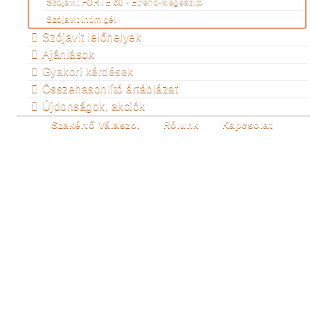
Szójavit FORTE 60 - Étrend-kiegészítő
Szójavit intim gél
Szójavit lelőhelyek
Ajánlások
Gyakori kérdések
Összehasonlító ártáblázat
Újdonságok, akciók
Szakértő Válaszol
Rólunk
Kapcsolat
ALFABETIKUS
TARTALOMJEGYZÉK
Ön itt van:
Főoldal
Termékeink
Szójavit
lelőhelyek
Alfabetikus tartalomjegyzék