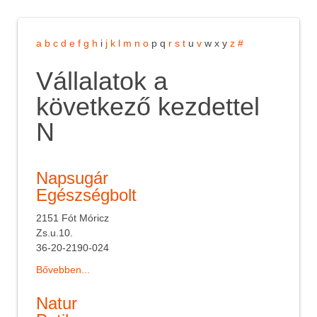
a
b
c
d
e
f
g
h
i
j
k
l
m
n
o
p
q
r
s
t
u
v
w
x
y
z
#
Vállalatok a
következő kezdettel
N
Napsugár
Egészségbolt
2151 Fót Móricz
Zs.u.10.
36-20-2190-024
Bővebben...
Natur