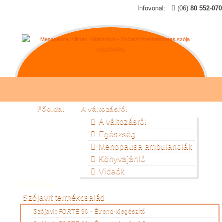
Infovonal:
(06)
80 552-070
Főoldal
A változásról
A változásról
Egészség
Menopausa ambulanciák
Könyvajánló
Videók
Termékeink
Szójavit termékcsalád
Szójavit FORTE 90 - Étrend-kiegészítő