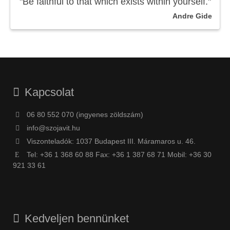
"Be faithful to that which exists within yourself."
Andre Gide
Kapcsolat
06 80 552 070 (ingyenes zöldszám)
info@szojavit.hu
Viszonteladók: 1037 Budapest III. Máramaros u. 46.
Tel: +36 1 368 60 88 Fax: +36 1 387 68 71 Mobil: +36 30
921 33 61
Kedveljen bennünket