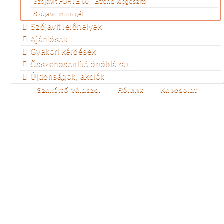
Szójavit FORTE 60 - Étrend-kiegészítő
Szójavit intim gél
Szójavit lelőhelyek
Ajánlások
Gyakori kérdések
Összehasonlító ártáblázat
Újdonságok, akciók
Szakértő Válaszol
Rólunk
Kapcsolat
ALFABETIKUS
TARTALOMJEGYZÉK
Ön itt van:
Főoldal
Termékeink
Szójavit
lelőhelyek
Alfabetikus tartalomjegyzék