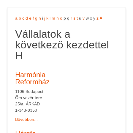
a
b
c
d
e
f
g
h
i
j
k
l
m
n
o
p
q
r
s
t
u
v
w
x
y
z
#
Vállalatok a
következő kezdettel
H
Harmónia
Reformház
1106 Budapest
Őrs vezér tere
25/a. ÁRKÁD
1-343-8350
Bővebben...