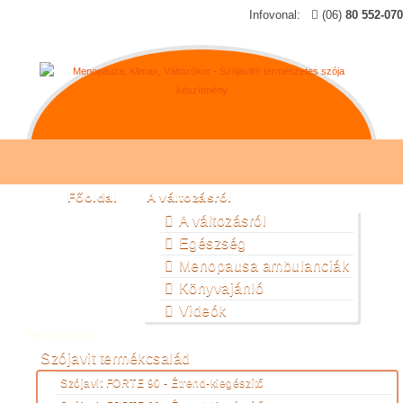
Infovonal:
(06)
80 552-070
Főoldal
A változásról
A változásról
Egészség
Menopausa ambulanciák
Könyvajánló
Videók
Termékeink
Szójavit termékcsalád
Szójavit FORTE 90 - Étrend-kiegészítő