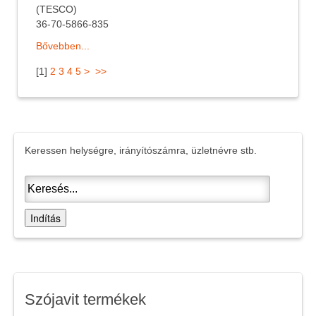
(TESCO)
36-70-5866-835
Bővebben...
[
1
]
2
3
4
5
>
>>
Keressen helységre, irányítószámra, üzletnévre stb.
Indítás
Szójavit termékek