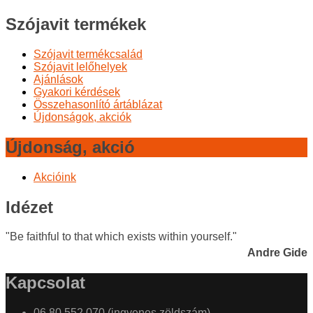
Szójavit termékek
Szójavit termékcsalád
Szójavit lelőhelyek
Ajánlások
Gyakori kérdések
Összehasonlító ártáblázat
Újdonságok, akciók
Újdonság, akció
Akcióink
Idézet
"Be faithful to that which exists within yourself."
Andre Gide
Kapcsolat
06 80 552 070 (ingyenes zöldszám)