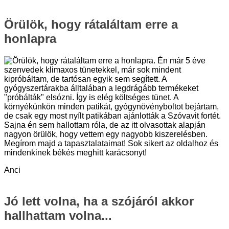
Örülök, hogy rátaláltam erre a
honlapra
Örülök, hogy rátaláltam erre a honlapra. Én már 5 éve
szenvedek klimaxos tünetekkel, már sok mindent
kipróbáltam, de tartósan egyik sem segített. A
gyógyszertárakba álltalában a legdrágább termékeket
"próbálták" elsózni. Így is elég költséges tünet. A
környékünkön minden patikát, gyógynövényboltot bejártam,
de csak egy most nyílt patikában ajánlották a Szóvavit fortét.
Sajna én sem hallottam róla, de az itt olvasottak alapján
nagyon örülök, hogy vettem egy nagyobb kiszerelésben.
Megírom majd a tapasztalataimat! Sok sikert az oldalhoz és
mindenkinek békés meghitt karácsonyt!
Anci
Jó lett volna, ha a szójáról akkor
hallhattam volna...