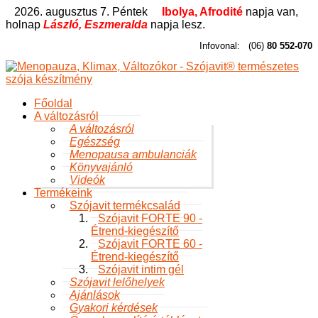
2026. augusztus 7. Péntek
Ibolya, Afrodité
napja van,
holnap
László, Eszmeralda
napja lesz.
Infovonal:
(06)
80 552-070
Főoldal
A változásról
A változásról
Egészség
Menopausa ambulanciák
Könyvajánló
Videók
Termékeink
Szójavit termékcsalád
Szójavit FORTE 90 -
Étrend-kiegészítő
Szójavit FORTE 60 -
Étrend-kiegészítő
Szójavit intim gél
Szójavit lelőhelyek
Ajánlások
Gyakori kérdések