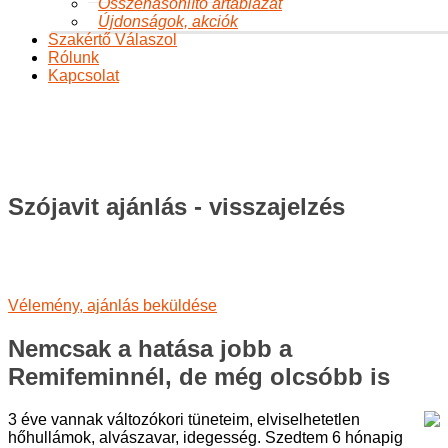
Összehasonlító ártáblázat
Újdonságok, akciók
Szakértő Válaszol
Rólunk
Kapcsolat
Szójavit ajánlás - visszajelzés
Ön itt van:
Főoldal
Termékeink
Ajánlások
Szójavit ajánlás -
visszajelzés
Szójavit ajánlás - visszajelzés
Vélemény, ajánlás beküldése
Nemcsak a hatása jobb a
Remifeminnél, de még olcsóbb is
3 éve vannak változókori tüneteim, elviselhetetlen
hőhullámok, alvászavar, idegesség. Szedtem 6 hónapig