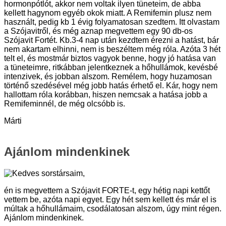
hormonpótlót, akkor nem voltak ilyen tüneteim, de abba
kellett hagynom egyéb okok miatt. A Remifemin plusz nem
használt, pedig kb 1 évig folyamatosan szedtem. Itt olvastam
a Szójavitről, és még aznap megvettem egy 90 db-os
Szójavit Fortét. Kb.3-4 nap után kezdtem érezni a hatást, bár
nem akartam elhinni, nem is beszéltem még róla. Azóta 3 hét
telt el, és mostmár biztos vagyok benne, hogy jó hatása van
a tüneteimre, ritkábban jelentkeznek a hőhullámok, kevésbé
intenzivek, és jobban alszom. Remélem, hogy huzamosan
történő szedésével még jobb hatás érhető el. Kár, hogy nem
hallottam róla korábban, hiszen nemcsak a hatása jobb a
Remifeminnél, de még olcsóbb is.
Márti
Ajánlom mindenkinek
Kedves sorstársaim,
én is megvettem a Szójavit FORTE-t, egy hétig napi kettőt
vettem be, azóta napi egyet. Egy hét sem kellett és már el is
múltak a hőhullámaim, csodálatosan alszom, úgy mint régen.
Ajánlom mindenkinek.