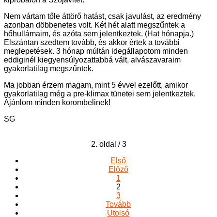
Nem vártam tőle áttörő hatást, csak javulást, az eredmény
azonban döbbenetes volt. Két hét alatt megszűntek a
hőhullámaim, és azóta sem jelentkeztek. (Hat hónapja.)
Elszántan szedtem tovább, és akkor értek a további
meglepetések. 3 hónap múltán idegállapotom minden
eddiginél kiegyensúlyozattabbá vált, alvászavaraim
gyakorlatilag megszűntek.
Ma jobban érzem magam, mint 5 évvel ezelőtt, amikor
gyakorlatilag még a pre-klimax tünetei sem jelentkeztek.
Ajánlom minden korombelinek!
SG
2. oldal / 3
Első
Előző
1
2
3
Tovább
Utolsó