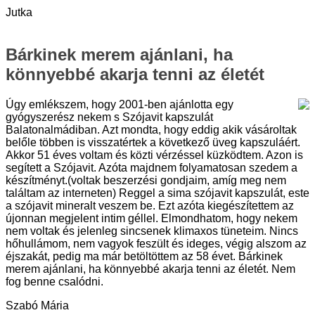
Jutka
Bárkinek merem ajánlani, ha
könnyebbé akarja tenni az életét
Úgy emlékszem, hogy 2001-ben ajánlotta egy
gyógyszerész nekem s Szójavit kapszulát
Balatonalmádiban. Azt mondta, hogy eddig akik vásároltak
belőle többen is visszatértek a következő üveg kapszuláért.
Akkor 51 éves voltam és közti vérzéssel küzködtem. Azon is
segített a Szójavit. Azóta majdnem folyamatosan szedem a
készítményt.(voltak beszerzési gondjaim, amíg meg nem
találtam az interneten) Reggel a sima szójavit kapszulát, este
a szójavit mineralt veszem be. Ezt azóta kiegészítettem az
újonnan megjelent intim géllel. Elmondhatom, hogy nekem
nem voltak és jelenleg sincsenek klimaxos tüneteim. Nincs
hőhullámom, nem vagyok feszült és ideges, végig alszom az
éjszakát, pedig ma már betöltöttem az 58 évet. Bárkinek
merem ajánlani, ha könnyebbé akarja tenni az életét. Nem
fog benne csalódni.
Szabó Mária