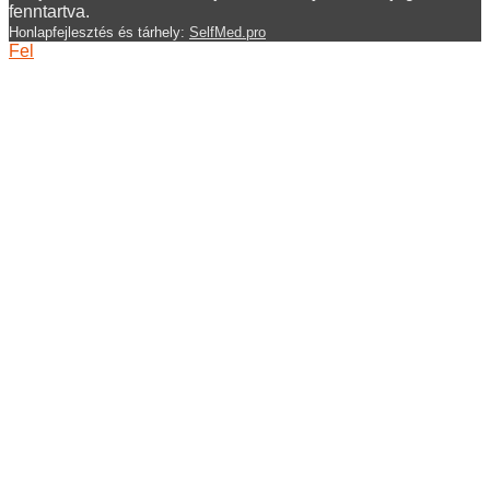
fenntartva.
Honlapfejlesztés és tárhely:
SelfMed.pro
Fel