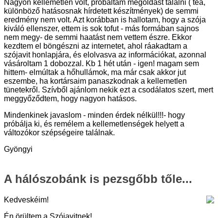
Nagyon kellemetlen volt, próbáltam megoldást találni ( tea,
különböző hatásosnak hírdetett készítmények) de semmi
eredmény nem volt. Azt korábban is hallotam, hogy a szója
kiváló ellenszer, ettem is sok tofut - más formában sajnos
nem megy- de semmi haatást nem vettem észre. Ekkor
kezdtem el böngészni az internetet, ahol ráakadtam a
szójavit honlapjára, és elolvasva az információkat, azonnal
vásároltam 1 dobozzal. Kb 1 hét után - igen! magam sem
hittem- elmúltak a hőhullámok, ma már csak akkor jut
eszembe, ha kortársaim panaszkodnak a kellemetlen
tünetekről. Szívből ajánlom nekik ezt a csodálatos szert, mert
meggyőződtem, hogy nagyon hatásos.
Mindenkinek javaslom - minden érdek nélkül!!!- hogy
próbálja ki, és remélem a kellemetlenségek helyett a
változókor szépségeire találnak.
Gyöngyi
A hálószobánk is pezsgőbb tőle...
Kedveskéim!
Én örültem a Szójavitnek!