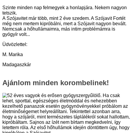
Szinte minden nap felmegyek a honlapjára. Nekem nagyon
tetszik.
A Szójavitet már több, mint 2 éve szedem. A Szójavit Fortét
még nem mertem kipróbálni, mert a Szójavit nagyon bevált.
Nemcsak a hőhullámaimra, más intim problémámra is
gyógyír volt...
Üdvözlettel:
M. Marika
Madagaszkár
Ajánlom minden korombelinek!
52 éves vagyok és erősen gyógyszergyűlölő. Ha csak
lehet, sporttal, egészséges életmóddal és nehezebben
kezelhető panaszok esetén gyógynövényekkel próbálom az
életminőségemet helyreállítani. Tekintettel azonban arra,
hogy a szójáról, mint természetes táplálékról sokat hallottam,
kipróbáltam. Sajnos az ízét nem bírtam megkedvelni, így
letettem róla. Az első hőhullámok idején döntöttem úgy, hogy
kipróbálon a Szójavitet.