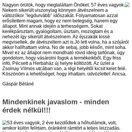
Nagyon örülök, hogy megtaláltam Önöket. 57 éves vagyok.
Nekem sikerült viszonylag könnyen átvészelnem a
változókor "legdurvább" időszakát. Folyamatosan azzal
erősítettem magam, hogy ez nem betegség, hanem egy
állapot. Mint annak idején a terhességem. Sokat
kerékpároztam, gyalogoltam, úsztam, mozogtam és a
nehezét így sikerült átvészelnem. Az éjszakák kissé
megviseltek, de átvészeltem azt is.Jó lett volna, ha a szójáról
akkor hallhattam volna. No de sebaj, jobb későn, mint soha.
Mivel ez az állapot nem mondható rövid ideig tartónak, úgy
gondolom, hogy vásárolni fogok a termékeikből. Egy friss
infó, Pécsett a Herbaház új helyre költözött. Az üzlet a
Zsolnay Vilmos utcában van, a régi helyétől kicsit kelet felé.
Köszönöm a lehetőséget, hogy írhattam. üdvözlettel: Ancsa.
Gáspár Béláné
Mindenkinek javaslom - minden
érdek nélkül!!!
53 éves vagyok, 2 éve kezdődtek a hőhullámok, volt,
amikor külön felírtam, óránként rámtört a teljes leizzadás.