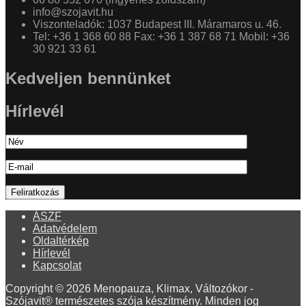
info@szojavit.hu
Viszonteladók: 1037 Budapest III. Máramaros u. 46.
Tel: +36 1 368 60 88 Fax: +36 1 387 68 71 Mobil: +36
30 921 33 61
Kedveljen bennünket
Hírlevél
ÁSZF
Adatvédelem
Oldaltérkép
Hírlevél
Kapcsolat
Copyright © 2026 Menopauza, Klimax, Változókor -
Szójavit® természetes szója készítmény. Minden jog