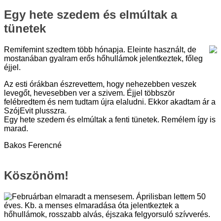
Egy hete szedem és elmúltak a
tünetek
Remifemint szedtem több hónapja. Eleinte használt, de
mostanában gyalram erős hőhullámok jelentkeztek, főleg
éjjel.
Az esti órákban észrevettem, hogy nehezebben veszek
levegőt, hevesebben ver a szivem. Éjjel többször
felébredtem és nem tudtam újra elaludni. Ekkor akadtam ár a
SzójEvit plusszra.
Egy hete szedem és elmúltak a fenti tünetek. Remélem így is
marad.
Bakos Ferencné
Köszönöm!
Februárban elmaradt a mensesem. Áprilisban lettem 50
éves. Kb. a menses elmaradása óta jelentkeztek a
hőhullámok, rosszabb alvás, éjszaka felgyorsuló szívverés.