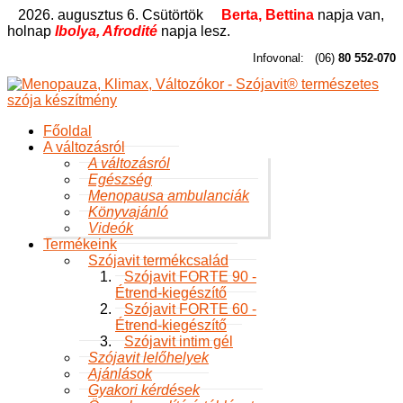
2026. augusztus 6. Csütörtök
Berta, Bettina
napja van,
holnap
Ibolya, Afrodité
napja lesz.
Infovonal:
(06)
80 552-070
Főoldal
A változásról
A változásról
Egészség
Menopausa ambulanciák
Könyvajánló
Videók
Termékeink
Szójavit termékcsalád
Szójavit FORTE 90 -
Étrend-kiegészítő
Szójavit FORTE 60 -
Étrend-kiegészítő
Szójavit intim gél
Szójavit lelőhelyek
Ajánlások
Gyakori kérdések