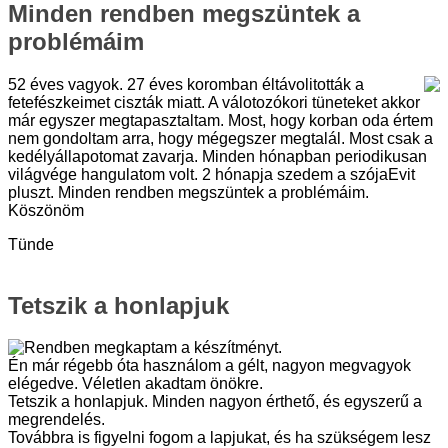
Minden rendben megszüntek a
problémáim
52 éves vagyok. 27 éves koromban éltávolitották a
fetefészkeimet ciszták miatt. A válotozókori tüneteket akkor
már egyszer megtapasztaltam. Most, hogy korban oda értem
nem gondoltam arra, hogy mégegszer megtalál. Most csak a
kedélyállapotomat zavarja. Minden hónapban periodikusan
világvége hangulatom volt. 2 hónapja szedem a szójaEvit
pluszt. Minden rendben megszüntek a problémáim.
Köszönöm
Tünde
Tetszik a honlapjuk
Rendben megkaptam a készítményt.
Én már régebb óta használom a gélt, nagyon megvagyok
elégedve. Véletlen akadtam önökre.
Tetszik a honlapjuk. Minden nagyon érthető, és egyszerű a
megrendelés.
Továbbra is figyelni fogom a lapjukat, és ha szükségem lesz