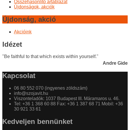
Összehasonlító ártáblázat
Újdonságok, akciók
Újdonság, akció
Akcióink
Idézet
"Be faithful to that which exists within yourself."
Andre Gide
Kapcsolat
06 80 552 070 (ingyenes zöldszám)
info@szojavit.hu
Viszonteladók: 1037 Budapest III. Máramaros u. 46.
Tel: +36 1 368 60 88 Fax: +36 1 387 68 71 Mobil: +36
30 921 33 61
Kedveljen bennünket