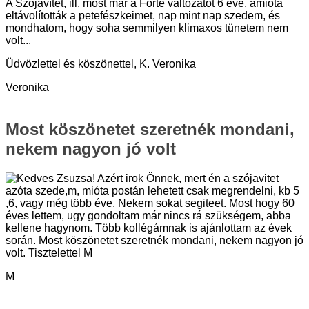
A Szójavítet, ill. most már a Forte változatot 6 éve, amióta
eltávolították a petefészkeimet, nap mint nap szedem, és
mondhatom, hogy soha semmilyen klimaxos tünetem nem
volt...
Üdvözlettel és köszönettel, K. Veronika
Veronika
Most köszönetet szeretnék mondani,
nekem nagyon jó volt
Kedves Zsuzsa! Azért irok Önnek, mert én a szójavitet
azóta szede,m, mióta postán lehetett csak megrendelni, kb 5
,6, vagy még több éve. Nekem sokat segiteet. Most hogy 60
éves lettem, ugy gondoltam már nincs rá szükségem, abba
kellene hagynom. Több kollégámnak is ajánlottam az évek
során. Most köszönetet szeretnék mondani, nekem nagyon jó
volt. Tisztelettel M
M