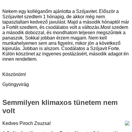
Nekem egy kolléganőm ajánlotta a Szójavitet. Először a
Szójavitet szedtem 1 hónapig, de akkor még nem
tapasztaltam kedvező javulást. Majd a második hónaptól már
a Fortét szedtem, és csodálatos volt a változás.Most szedem
a második dobozzal, és mondhatom teljesen megszűntek a
panaszok. Sokkal jobban érzem magam. Nem kell
munkahelyemen sem arra figyelni, mikor jön a következő
kipirulás. Jobban is alszom. Csodálatos a Szójavit Forte.
Külön köszönet az ingyenes postázásért, második adagot én
innen rendeltem.
Köszönöm!
Gyöngyvirág
Semmilyen klimaxos tünetem nem
volt
Kedves Piroch Zsuzsa!