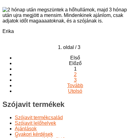
2 hónap után megszüntek a hőhullámok, majd 3 hónap
után ujra megjött a mensim. Mindenkinek ajánlom, csak
adjatok időt magaaaatoknak, és a szójának is.
Erika
1. oldal / 3
Első
Előző
1
2
3
Tovább
Utolsó
Szójavit termékek
Szójavit termékcsalád
Szójavit lelőhelyek
Ajánlások
Gyakori kérdések