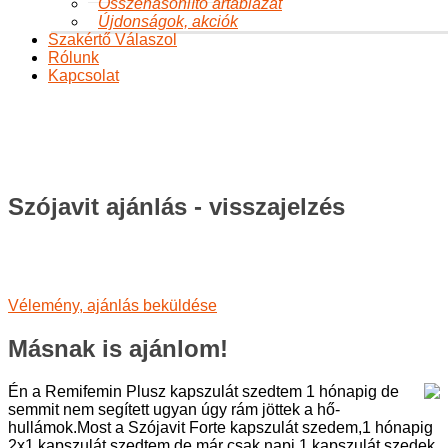
Összehasonlító ártáblázat
Újdonságok, akciók
Szakértő Válaszol
Rólunk
Kapcsolat
Szójavit ajánlás - visszajelzés
Ön itt van:
Főoldal
Termékeink
Ajánlások
Szójavit ajánlás -
visszajelzés
Szójavit ajánlás - visszajelzés
Vélemény, ajánlás beküldése
Másnak is ajánlom!
Én a Remifemin Plusz kapszulát szedtem 1 hónapig de
semmit nem segített ugyan úgy rám jöttek a hő-
hullámok.Most a Szójavit Forte kapszulát szedem,1 hónapig
2x1 kapszulát szedtem,de már csak napi 1 kapszulát szedek,