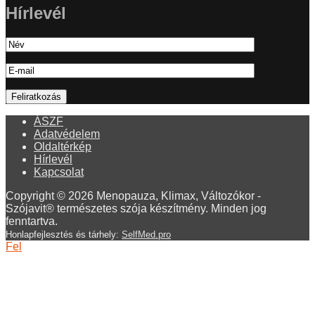
Hírlevél
ÁSZF
Adatvédelem
Oldaltérkép
Hírlevél
Kapcsolat
Copyright © 2026 Menopauza, Klimax, Változókor -
Szójavit® természetes szója készítmény. Minden jog
fenntartva.
Honlapfejlesztés és tárhely:
SelfMed.pro
Fel