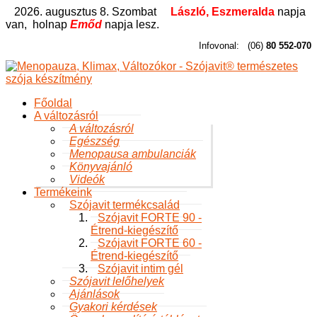
2026. augusztus 8. Szombat
László, Eszmeralda
napja
van,
holnap
Emőd
napja lesz.
Infovonal:
(06)
80 552-070
Főoldal
A változásról
A változásról
Egészség
Menopausa ambulanciák
Könyvajánló
Videók
Termékeink
Szójavit termékcsalád
Szójavit FORTE 90 -
Étrend-kiegészítő
Szójavit FORTE 60 -
Étrend-kiegészítő
Szójavit intim gél
Szójavit lelőhelyek
Ajánlások
Gyakori kérdések