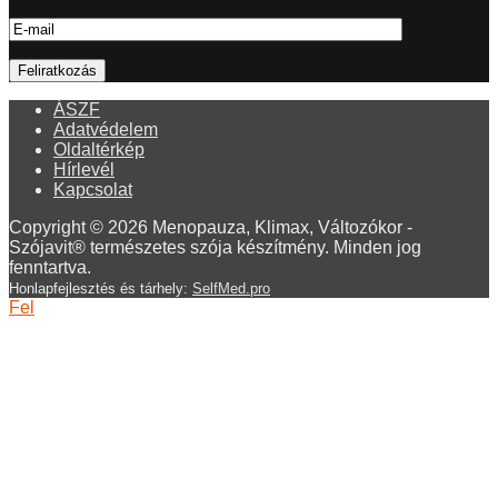
ÁSZF
Adatvédelem
Oldaltérkép
Hírlevél
Kapcsolat
Copyright © 2026 Menopauza, Klimax, Változókor -
Szójavit® természetes szója készítmény. Minden jog
fenntartva.
Honlapfejlesztés és tárhely:
SelfMed.pro
Fel