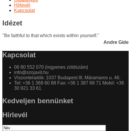
Hírlevél
Kapcsolat
Idézet
"Be faithful to that which exists within yourself."
Andre Gide
Kapcsolat
06 80 552 070 (ingyenes zöldszám)
info@szojavit.hu
Viszonteladók: 1037 Budapest III. Máramaros u. 46.
Tel: +36 1 368 60 88 Fax: +36 1 387 68 71 Mobil: +36
30 921 33 61
Kedveljen bennünket
Hírlevél