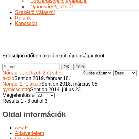
Összehasonlító ártáblázat
Újdonságok, akciók
Szakértő Válaszol
Rólunk
Kapcsolat
Hírlevél
Ön itt van:
Főoldal
Hírlevél
Értesüljön időben akcióinkról, újdonságainkról
OK
Töröl
Nőnapi „1-et fizet, 2-őt vihet”
akció
Sent on 2019. február 18.
Nőnapi 2+1 akció
Sent on 2018. március 05.
gymlcscntrfg
Sent on 2014. július 23.
Megjelenítés #
Results 1 - 3 out of 3
Oldal információk
ÁSZF
Adatvédelem
Oldaltérkép