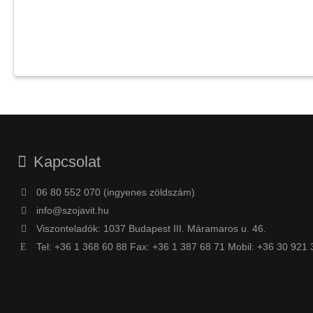
Kapcsolat
06 80 552 070 (ingyenes zöldszám)
info@szojavit.hu
Viszonteladók: 1037 Budapest III. Máramaros u. 46.
Tel: +36 1 368 60 88 Fax: +36 1 387 68 71 Mobil: +36 30 921 