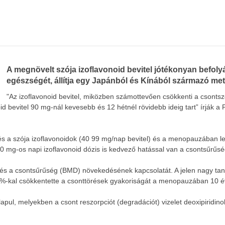
A megnövelt szója izoflavonoid bevitel jótékonyan befo
egészségét, állítja egy Japánból és Kínából származó metaan
"Az izoflavonoid bevitel, miközben számottevően csökkenti a csontsz
d bevitel 90 mg-nál kevesebb és 12 hétnél rövidebb ideig tart” írják a P
s a szója izoflavonoidok (40 99 mg/nap bevitel) és a menopauzában lev
 90 mg-os napi izoflavonoid dózis is kedvező hatással van a csontsűrűsé
 és a csontsűrűség (BMD) növekedésének kapcsolatát. A jelen nagy tan
48%-kal csökkentette a csonttörések gyakoriságát a menopauzában 10 
lapul, melyekben a csont reszorpciót (degradációt) vizelet deoxipiridino