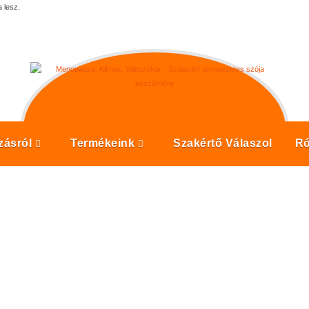
 lesz.
ozásról
Termékeink
Szakértő Válaszol
Ró
S: AZ IZOFLAVON
TANYAGCSERÉRE
analízis: az izoflavonoidok jótékony hatása a csontanyagcserére