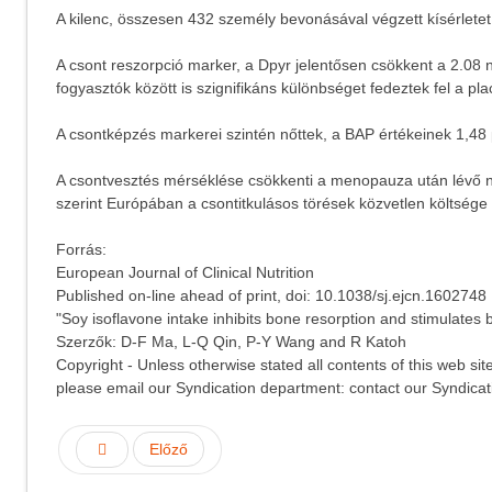
A kilenc, összesen 432 személy bevonásával végzett kísérlete
A csont reszorpció marker, a Dpyr jelentősen csökkent a 2.08
fogyasztók között is szignifikáns különbséget fedeztek fel a p
A csontképzés markerei szintén nőttek, a BAP értékeinek 1,48
A csontvesztés mérséklése csökkenti a menopauza után lévő nők
szerint Európában a csontitkulásos törések közvetlen költsége 
Forrás:
European Journal of Clinical Nutrition
Published on-line ahead of print, doi: 10.1038/sj.ejcn.1602748
"Soy isoflavone intake inhibits bone resorption and stimulate
Szerzők: D-F Ma, L-Q Qin, P-Y Wang and R Katoh
Copyright - Unless otherwise stated all contents of this web s
please email our Syndication department: contact our Syndicatio
Előző