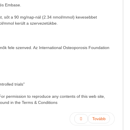
, és Embase.
st, sőt a 90 mg/nap-nál (2.34 nmol/mmol) kevesebbet
mol/mmol került a szervezetükbe.
nők fele szenved. Az International Osteoporosis Foundation
rolled trials"
or permission to reproduce any contents of this web site,
 found in the Terms & Conditions
Tovább