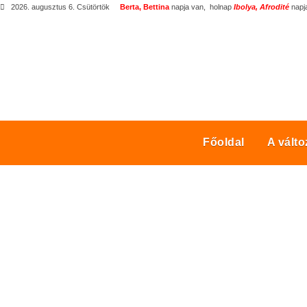
2026. augusztus 6. Csütörtök
Berta, Bettina
napja van,
holnap
Ibolya, Afrodité
napja
Főoldal
A vált
ÚJ METAANALÍZI
HATÁSA A CSON
Ön itt van:
Főoldal
Adatvédelem
Változásról
Új meta