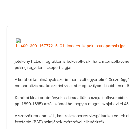
jótékony hatás még akkor is bekövetkezik, ha a napi izoflavonoi
pekingi egyetemi csoport tagjai.
A korábbi tanulmányok szerint nem volt egyértelmű összefüggé
metaanalízis adatai szerint viszont még az ilyen, kisebb, mint
Korábbi kínai eredmények is kimutatták a szója izoflavonoidok
pp. 1890-1895) arról számol be, hogy a magas szójabevitel 
A szerzők randomizált, kontrollcsoportos vizsgálatokat vettek a
foszfatáz (BAP) szintjének mérésével ellenőrizték.