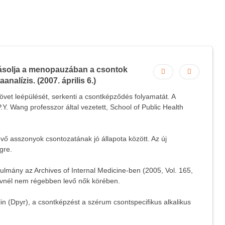
lyásolja a menopauzában a csontok
alízis. (2007. április 6.)
övet leépülését, serkenti a csontképződés folyamatát. A
.Y. Wang professzor által vezetett, School of Public Health
ő asszonyok csontozatának jó állapota között. Az új
gre.
ulmány az Archives of Internal Medicine-ben (2005, Vol. 165,
évnél nem régebben levő nők körében.
lin (Dpyr), a csontképzést a szérum csontspecifikus alkalikus