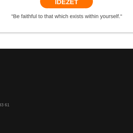
IDÉZET
"Be faithful to that which exists within yourself."
33 61