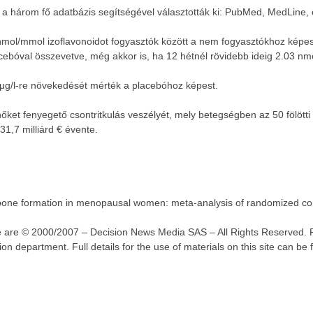
t a három fő adatbázis segítségével választották ki: PubMed, MedLine
 nmol/mmol izoflavonoidot fogyasztók között a nem fogyasztókhoz képe
lacebóval összevetve, még akkor is, ha 12 hétnél rövidebb ideig 2.03 n
 μg/l-re növekedését mérték a placebóhoz képest.
et fenyegető csontritkulás veszélyét, mely betegségben az 50 fölötti 
31,7 milliárd € évente.
s bone formation in menopausal women: meta-analysis of randomized cont
ite are © 2000/2007 – Decision News Media SAS – All Rights Reserved. F
n department. Full details for the use of materials on this site can be