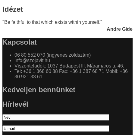
Idézet
"Be faithful to that which exists within yourself."
Andre Gide
Kapcsolat
06 80 552 070 (ingyenes zöldszám)
info@szojavit.hu
Viszonteladók: 1037 Budapest III. Máramaros u. 46.
Tel: +36 1 368 60 88 Fax: +36 1 387 68 71 Mobil: +36
30 921 33 61
Kedveljen bennünket
Hírlevél