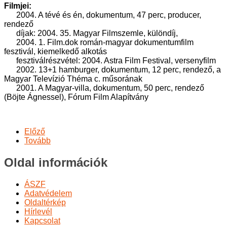
Filmjei:
2004. A tévé és én, dokumentum, 47 perc, producer,
rendező
díjak: 2004. 35. Magyar Filmszemle, különdíj,
2004. 1. Film.dok román-magyar dokumentumfilm
fesztivál, kiemelkedő alkotás
fesztiválrészvétel: 2004. Astra Film Festival, versenyfilm
2002. 13+1 hamburger, dokumentum, 12 perc, rendező, a
Magyar Televízió Théma c. műsorának
2001. A Magyar-villa, dokumentum, 50 perc, rendező
(Böjte Ágnessel), Fórum Film Alapítvány
Előző
Tovább
Oldal információk
ÁSZF
Adatvédelem
Oldaltérkép
Hírlevél
Kapcsolat