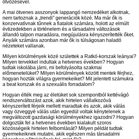
ötvözésével.
A mai ötvenes asszonyok lappangó nemzedéket alkotnak,
nem tartoznak a „trendi” generációk közé. Ma már ők is
konzervatívnak tűnnek a fiatalok számára, holott az elmúlt
évtizedekben a történelem és a társadalmi változások
állandó talpon maradásra, megújulásra kényszerítették őket.
Anyáik számára azonban már ők is túlságosan haladó
nézeteket vallanak.
Milyen körülmények közé születtek a Ratkó-korszak leányai?
Milyen tervekkel indultak a hetvenes években? Hogyan
tudtak iskolába járni, mi befolyásolta szakmai
előmenetelüket? Milyen körülmények között mentek férjhez,
hogyan hozták világra gyermekeiket? Mit jelentett számukra
a beat korszak és a szexuális forradalom?
Hogyan élték meg az életüket sok szempontból kettévágó
rendszerváltozást azok, akik hirtelen vállalkozóvá
kényszerített férjeik mellett maradtak és azok, akik válás
vagy özveggyé válás után egyedül voltak kénytelenek a
megváltozott gazdasági körülményekhez igazodni? Hogyan
dolgozták fel a hetvenes években kialakult szoros
közösségeik hirtelen felbomlását? Milyen példát tudtak
gyermekeiknek mutatni, akik egészen más társadalmi