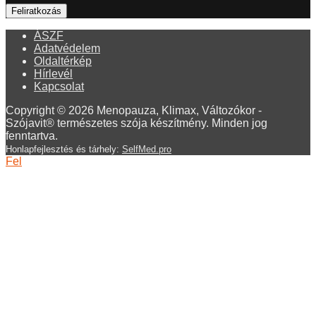
ÁSZF
Adatvédelem
Oldaltérkép
Hírlevél
Kapcsolat
Copyright © 2026 Menopauza, Klimax, Változókor -
Szójavit® természetes szója készítmény. Minden jog
fenntartva.
Honlapfejlesztés és tárhely:
SelfMed.pro
Fel