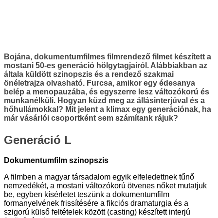
Bojána, dokumentumfilmes filmrendező filmet készített a
mostani 50-es generáció hölgytagjairól. Alábbiakban az
általa küldött szinopszis és a rendező szakmai
önéletrajza olvasható. Furcsa, amikor egy édesanya
belép a menopauzába, és egyszerre lesz változókorú és
munkanélküli. Hogyan küzd meg az állásinterjúval és a
hőhullámokkal? Mit jelent a klimax egy generációnak, ha
már vásárlói csoportként sem számítank rájuk?
Generáció L
Dokumentumfilm szinopszis
A filmben a magyar társadalom egyik elfeledettnek tűnő
nemzedékét, a mostani változókorú ötvenes nőket mutatjuk
be, egyben kísérletet teszünk a dokumentumfilm
formanyelvének frissítésére a fikciós dramaturgia és a
szigorú külső feltételek között (casting) készített interjú