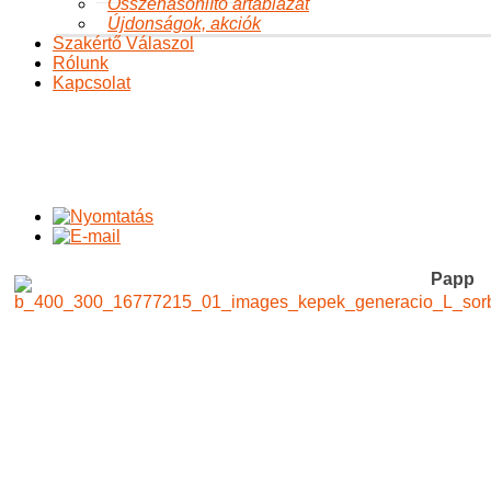
Összehasonlító ártáblázat
Újdonságok, akciók
Szakértő Válaszol
Rólunk
Kapcsolat
Papp Bojána: Generáció L
Ön itt van:
Főoldal
Adatvédelem
Változásról
Papp Bojána:
Generáció L
Papp