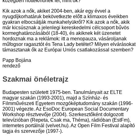
közegben nőttek/nőnek fel, mint ők?
Kik azok a nők, akiket 2004-ben, akár egy évvel a
nyugdíjkorhatáruk bekövetkezte előtt a klimaxos éveikben
gyakran elbocsátják munkahelyükről? Kik azok a nők, akik
már kicsúsznak a jelenlegi kereskedelmi célcsoport bűvös
kormeghatározásából (18-40), és akiknek két üzenetet
hordoznak ma a reklámok: itt a menopauza, vásároljanak
műfogsor ragasztót és Tena Lady betétet? Milyen elvárásokat
támasztanak ők az Európai Uniós csatlakozással szemben?
Papp Bojána
rendező
Szakmai önéletrajz
Budapesten született 1975-ben. Tanulmányait az ELTE
magyar szakán (1993-2001), majd a Színház- és
Filmművészeti Egyetem mozgóképtudomány szakán (1996-
2001) végezte. Az EsoDoc European Social Documentary
Workshop résztvevője (2004). Szerkesztőként dolgozott
televízióban (Repeta, Csak ma, Théma), rádióban (EstFm),
internetes portálnál (velvet.hu). Az Open Film Festival alapító
tagja és szervezője (1997-).