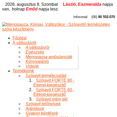
2026. augusztus 8. Szombat
László, Eszmeralda
napja
van,
holnap
Emőd
napja lesz.
Infovonal:
(06)
80 552-070
Főoldal
A változásról
A változásról
Egészség
Menopausa ambulanciák
Könyvajánló
Videók
Termékeink
Szójavit termékcsalád
Szójavit FORTE 90 -
Étrend-kiegészítő
Szójavit FORTE 60 -
Étrend-kiegészítő
Szójavit intim gél
Szójavit lelőhelyek
Ajánlások
Gyakori kérdések