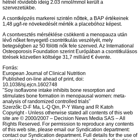
hétnél rövidebb ideig 2.03 nmol/mmol került a
szervezetükbe.
A csontképzés markerei szintén nőttek, a BAP értékeinek
1,48 μg/l-re növekedését mérték a placebóhoz képest.
A csontvesztés mérséklése csökkenti a menopauza után
lévő nőket fenyegető csontritkulás veszélyét, mely
betegségben az 50 fölötti nők fele szenved. Az International
Osteoporosis Foundation szerint Európában a csontitkulásos
törések közvetlen költsége 31,7 milliárd € évente.
Forrás:
European Journal of Clinical Nutrition
Published on-line ahead of print, doi:
10.1038/sj.ejcn.1602748
"Soy isoflavone intake inhibits bone resorption and
stimulates bone formation in menopausal women: meta-
analysis of randomized controlled trials"
Szerzők: D-F Ma, L-Q Qin, P-Y Wang and R Katoh
Copyright - Unless otherwise stated all contents of this web
site are © 2000/2007 – Decision News Media SAS – All
Rights Reserved. For permission to reproduce any contents
of this web site, please email our Syndication department:
contact our Syndication department. Full details for the use of