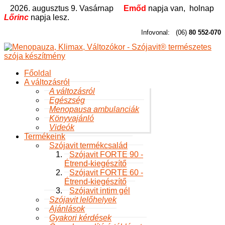
2026. augusztus 9. Vasárnap
Emőd
napja van,
holnap
Lőrinc
napja lesz.
Infovonal:
(06)
80 552-070
Főoldal
A változásról
A változásról
Egészség
Menopausa ambulanciák
Könyvajánló
Videók
Termékeink
Szójavit termékcsalád
Szójavit FORTE 90 -
Étrend-kiegészítő
Szójavit FORTE 60 -
Étrend-kiegészítő
Szójavit intim gél
Szójavit lelőhelyek
Ajánlások
Gyakori kérdések