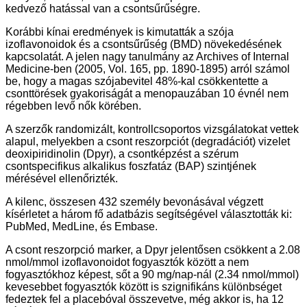
kedvező hatással van a csontsűrűségre.
Korábbi kínai eredmények is kimutatták a szója
izoflavonoidok és a csontsűrűség (BMD) növekedésének
kapcsolatát. A jelen nagy tanulmány az Archives of Internal
Medicine-ben (2005, Vol. 165, pp. 1890-1895) arról számol
be, hogy a magas szójabevitel 48%-kal csökkentette a
csonttörések gyakoriságát a menopauzában 10 évnél nem
régebben levő nők körében.
A szerzők randomizált, kontrollcsoportos vizsgálatokat vettek
alapul, melyekben a csont reszorpciót (degradációt) vizelet
deoxipiridinolin (Dpyr), a csontképzést a szérum
csontspecifikus alkalikus foszfatáz (BAP) szintjének
mérésével ellenőrizték.
A kilenc, összesen 432 személy bevonásával végzett
kísérletet a három fő adatbázis segítségével választották ki:
PubMed, MedLine, és Embase.
A csont reszorpció marker, a Dpyr jelentősen csökkent a 2.08
nmol/mmol izoflavonoidot fogyasztók között a nem
fogyasztókhoz képest, sőt a 90 mg/nap-nál (2.34 nmol/mmol)
kevesebbet fogyasztók között is szignifikáns különbséget
fedeztek fel a placebóval összevetve, még akkor is, ha 12