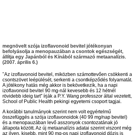
megnövelt szója izoflavonoid bevitel jótékonyan
befolyásolja a menopauzában a csontok egészségét,
állítja egy Japánból és Kínából származó metaanalízis.
(2007. április 6.)
"Az izoflavonoid bevitel, miközben számottevően csökkenti a
csontszövet leépülését, serkenti a csontképződés folyamatát.
A jótékony hatás még akkor is bekövetkezik, ha a napi
izoflavonoid bevitel 90 mg-nál kevesebb és 12 hétnél
rövidebb ideig tart” írják a P.Y. Wang professzor által vezetett,
School of Public Health pekingi egyetemi csoport tagjai.
A korábbi tanulmányok szerint nem volt egyértelmű
összefüggés a szója izoflavonoidok (40 99 mg/nap bevitel)
és a menopauzában levő asszonyok csontozatának jó
állapota között. Az új metaanalízis adatai szerint viszont még
az ilyen, kisebb, mint 90 mg-os napi izoflavonoid dózis is