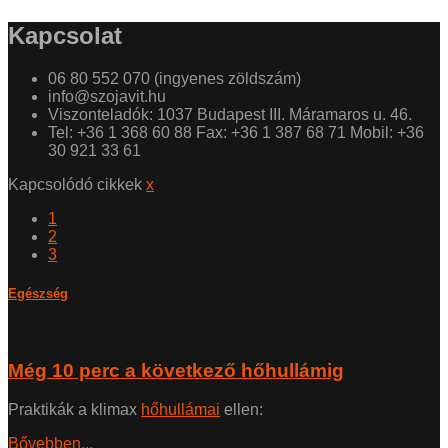
Kapcsolat
06 80 552 070 (ingyenes zöldszám)
info@szojavit.hu
Viszonteladók: 1037 Budapest III. Máramaros u. 46.
Tel: +36 1 368 60 88 Fax: +36 1 387 68 71 Mobil: +36
30 921 33 61
Kapcsolódó cikkek
x
1
2
3
Egészség
Még 10 perc a következő hőhullámig
Praktikák a klimax
hőhullámai
ellen:
Bővebben...