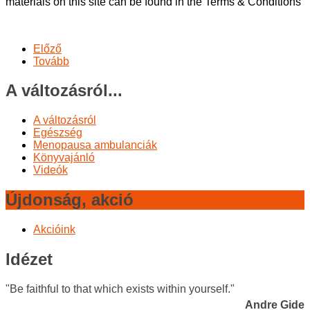
materials on this site can be found in the Terms & Conditions
Előző
Tovább
A változásról...
A változásról
Egészség
Menopausa ambulanciák
Könyvajánló
Videók
Újdonság, akció
Akcióink
Idézet
"Be faithful to that which exists within yourself."
Andre Gide