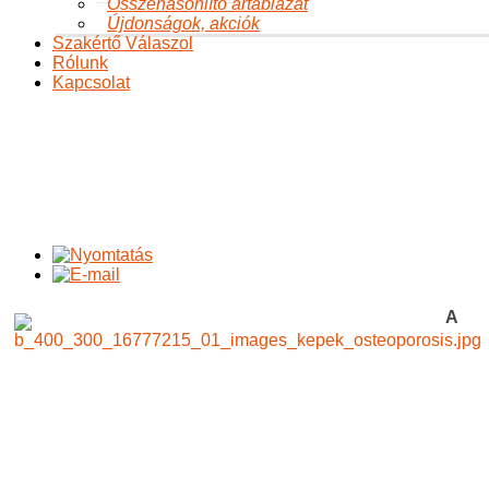
Összehasonlító ártáblázat
Újdonságok, akciók
Szakértő Válaszol
Rólunk
Kapcsolat
Új metaanalízis: az izoflavonoidok jótékony hatása a
csontanyagcserére
Ön itt van:
Főoldal
A változásról
A változásról
Változásról
Új metaanalízis: az izoflavonoidok jótékony hatása a
csontanyagcserére
A