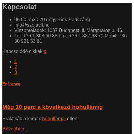
Kapcsolat
06 80 552 070 (ingyenes zöldszám)
info@szojavit.hu
Viszonteladók: 1037 Budapest III. Máramaros u. 46.
Tel: +36 1 368 60 88 Fax: +36 1 387 68 71 Mobil: +36
30 921 33 61
Kapcsolódó cikkek
x
1
2
3
Egészség
Még 10 perc a következő hőhullámig
Praktikák a klimax
hőhullámai
ellen:
Bővebben...