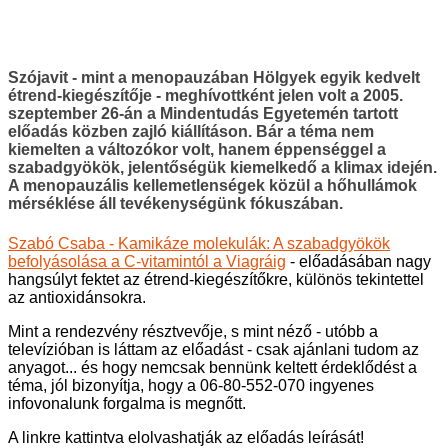
Szójavit - mint a menopauzában Hölgyek egyik kedvelt
étrend-kiegészítője - meghívottként jelen volt a 2005.
szeptember 26-án a Mindentudás Egyetemén tartott
előadás közben zajló kiállításon. Bár a téma nem
kiemelten a változókor volt, hanem éppenséggel a
szabadgyökök, jelentőségük kiemelkedő a klimax idején.
A menopauzális kellemetlenségek közül a hőhullámok
mérséklése áll tevékenységünk fókuszában.
Szabó Csaba - Kamikáze molekulák: A szabadgyökök
befolyásolása a C-vitamintól a Viagráig
- előadásában nagy
hangsúlyt fektet az étrend-kiegészítőkre, különös tekintettel
az antioxidánsokra.
Mint a rendezvény résztvevője, s mint néző - utóbb a
televízióban is láttam az előadást - csak ajánlani tudom az
anyagot... és hogy nemcsak bennünk keltett érdeklődést a
téma, jól bizonyítja, hogy a 06-80-552-070 ingyenes
infovonalunk forgalma is megnőtt.
A linkre kattintva elolvashatják az előadás leírását!