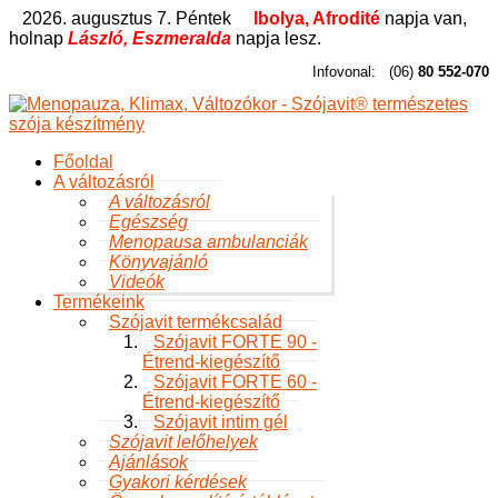
2026. augusztus 7. Péntek
Ibolya, Afrodité
napja van,
holnap
László, Eszmeralda
napja lesz.
Infovonal:
(06)
80 552-070
Főoldal
A változásról
A változásról
Egészség
Menopausa ambulanciák
Könyvajánló
Videók
Termékeink
Szójavit termékcsalád
Szójavit FORTE 90 -
Étrend-kiegészítő
Szójavit FORTE 60 -
Étrend-kiegészítő
Szójavit intim gél
Szójavit lelőhelyek
Ajánlások
Gyakori kérdések