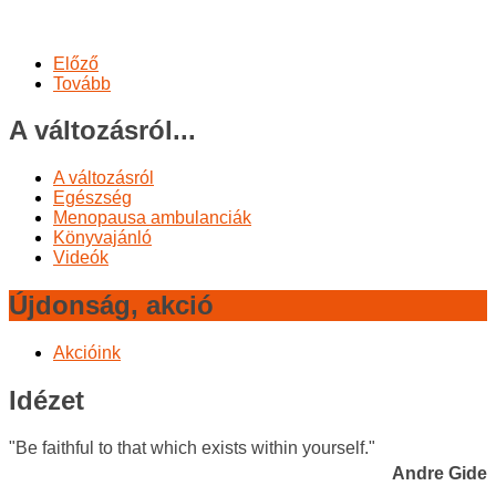
Előző
Tovább
A változásról...
A változásról
Egészség
Menopausa ambulanciák
Könyvajánló
Videók
Újdonság, akció
Akcióink
Idézet
"Be faithful to that which exists within yourself."
Andre Gide