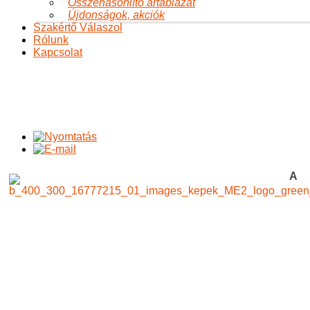
Összehasonlító ártáblázat
Újdonságok, akciók
Szakértő Válaszol
Rólunk
Kapcsolat
A Mindentudás Egyeteme és a Szójavit
Ön itt van:
Főoldal
A változásról
A változásról
Egészség
A
Mindentudás Egyeteme és a Szójavit
A