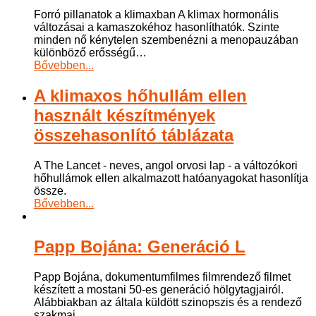
Forró pillanatok a klimaxban A klimax hormonális
változásai a kamaszokéhoz hasonlíthatók. Szinte
minden nő kénytelen szembenézni a menopauzában
különböző erősségű
…
Bővebben...
A klimaxos hőhullám ellen
használt készítmények
összehasonlító táblázata
A The Lancet - neves, angol orvosi lap - a változókori
hőhullámok ellen alkalmazott hatóanyagokat hasonlítja
össze.
Bővebben...
Papp Bojána: Generáció L
Papp Bojána, dokumentumfilmes filmrendező filmet
készített a mostani 50-es generáció hölgytagjairól.
Alábbiakban az általa küldött szinopszis és a rendező
szakmai
…