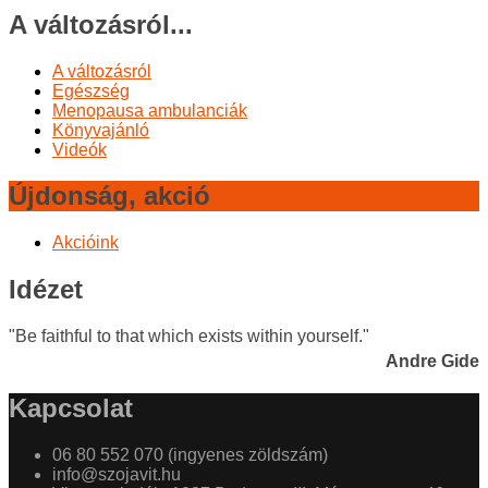
A változásról...
A változásról
Egészség
Menopausa ambulanciák
Könyvajánló
Videók
Újdonság, akció
Akcióink
Idézet
"Be faithful to that which exists within yourself."
Andre Gide
Kapcsolat
06 80 552 070 (ingyenes zöldszám)
info@szojavit.hu