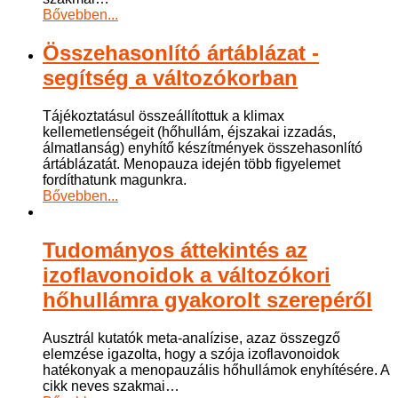
Bővebben...
Összehasonlító ártáblázat -
segítség a változókorban
Tájékoztatásul összeállítottuk a klimax
kellemetlenségeit (hőhullám, éjszakai izzadás,
álmatlanság) enyhítő készítmények összehasonlító
ártáblázatát. Menopauza idején több figyelemet
fordíthatunk magunkra.
Bővebben...
Tudományos áttekintés az
izoflavonoidok a változókori
hőhullámra gyakorolt szerepéről
Ausztrál kutatók meta-analízise, azaz összegző
elemzése igazolta, hogy a szója izoflavonoidok
hatékonyak a menopauzális hőhullámok enyhítésére. A
cikk neves szakmai
…