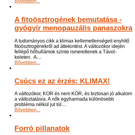
Bővebben...
A fitoösztrogének bemutatása -
gyógyír menopauzális panaszokra
A tudományos cikk a klimax kellemetlenségeit enyhítő
fitoösztrogénekről ad áttekintést. A változókor idején
fellépő hőhullámok szinte ismeretlenek a Távol-
keleten. A
…
Bővebben...
Csúcs ez az érzés: KLIMAX!
A változókor, KOR és nem KÓR, és biztosan jó alkalom
a változtatásra. A nők egyharmada különösebb
probléma nélkül jut túl
…
Bővebben...
Forró pillanatok