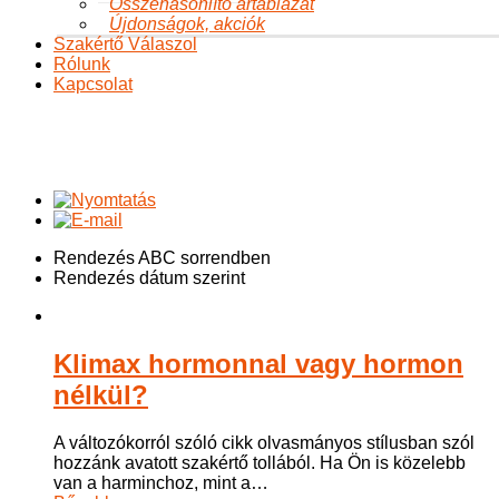
Összehasonlító ártáblázat
Újdonságok, akciók
Szakértő Válaszol
Rólunk
Kapcsolat
A változásról
Ön itt van:
Főoldal
A változásról
A változásról
Rendezés ABC sorrendben
Rendezés dátum szerint
Klimax hormonnal vagy hormon
nélkül?
A változókorról szóló cikk olvasmányos stílusban szól
hozzánk avatott szakértő tollából. Ha Ön is közelebb
van a harminchoz, mint a
…