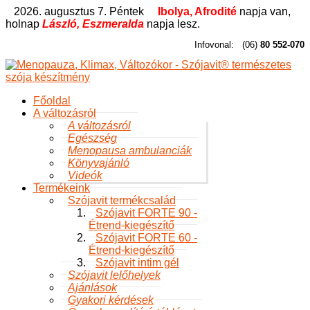
2026. augusztus 7. Péntek
Ibolya, Afrodité
napja van,
holnap
László, Eszmeralda
napja lesz.
Infovonal:
(06)
80 552-070
Főoldal
A változásról
A változásról
Egészség
Menopausa ambulanciák
Könyvajánló
Videók
Termékeink
Szójavit termékcsalád
Szójavit FORTE 90 -
Étrend-kiegészítő
Szójavit FORTE 60 -
Étrend-kiegészítő
Szójavit intim gél
Szójavit lelőhelyek
Ajánlások
Gyakori kérdések