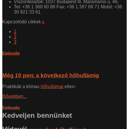
Viszonteladók: 1037 Budapest III. Máramaros u. 46.
Tel: +36 1 368 60 88 Fax: +36 1 387 68 71 Mobil: +36
30 921 33 61
Kapcsolódó cikkek
x
1
2
3
Egészség
Még 10 perc a következő hőhullámig
Praktikák a klimax
hőhullámai
ellen:
Bővebben...
Egészség
Kedveljen bennünket