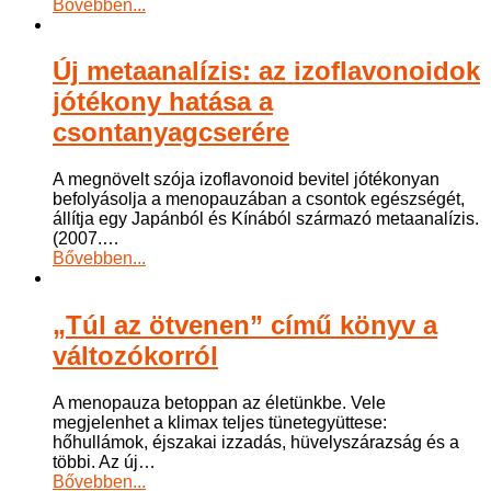
Bővebben...
Új metaanalízis: az izoflavonoidok
jótékony hatása a
csontanyagcserére
A megnövelt szója izoflavonoid bevitel jótékonyan
befolyásolja a menopauzában a csontok egészségét,
állítja egy Japánból és Kínából származó metaanalízis.
(2007.
…
Bővebben...
„Túl az ötvenen” című könyv a
változókorról
A menopauza betoppan az életünkbe. Vele
megjelenhet a klimax teljes tünetegyüttese:
hőhullámok, éjszakai izzadás, hüvelyszárazság és a
többi. Az új
…
Bővebben...