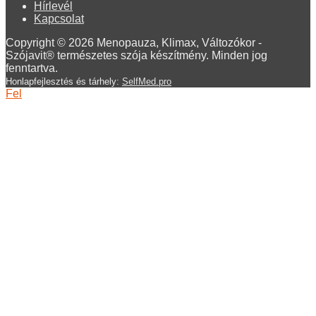
Hírlevél
Kapcsolat
Copyright © 2026 Menopauza, Klimax, Változókor -
Szójavit® természetes szója készítmény. Minden jog
fenntartva.
Honlapfejlesztés és tárhely:
SelfMed.pro
Fel