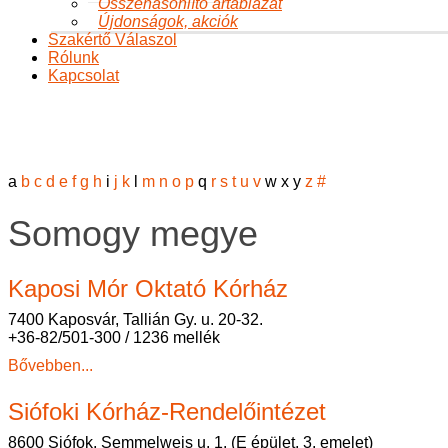
Összehasonlító ártáblázat
Újdonságok, akciók
Szakértő Válaszol
Rólunk
Kapcsolat
Somogy megye
Ön itt van:
Főoldal
A változásról
Menopausa ambulanciák
Somogy megye
a
b
c
d
e
f
g
h
i
j
k
l
m
n
o
p
q
r
s
t
u
v
w
x
y
z
#
Somogy megye
Kaposi Mór Oktató Kórház
7400 Kaposvár, Tallián Gy. u. 20-32.
+36-82/501-300 / 1236 mellék
Bővebben...
Siófoki Kórház-Rendelőintézet
8600 Siófok, Semmelweis u. 1. (E épület, 3. emelet)