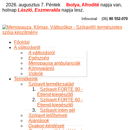
2026. augusztus 7. Péntek
Ibolya, Afrodité
napja van,
holnap
László, Eszmeralda
napja lesz.
Infovonal:
(06)
80 552-070
Főoldal
A változásról
A változásról
Egészség
Menopausa ambulanciák
Könyvajánló
Videók
Termékeink
Szójavit termékcsalád
Szójavit FORTE 90 -
Étrend-kiegészítő
Szójavit FORTE 60 -
Étrend-kiegészítő
Szójavit intim gél
Szójavit lelőhelyek
Ajánlások
Gyakori kérdések