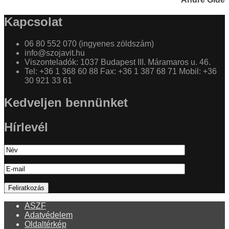
Kapcsolat
06 80 552 070 (ingyenes zöldszám)
info@szojavit.hu
Viszonteladók: 1037 Budapest III. Máramaros u. 46.
Tel: +36 1 368 60 88 Fax: +36 1 387 68 71 Mobil: +36
30 921 33 61
Kedveljen bennünket
Hírlevél
ÁSZF
Adatvédelem
Oldaltérkép