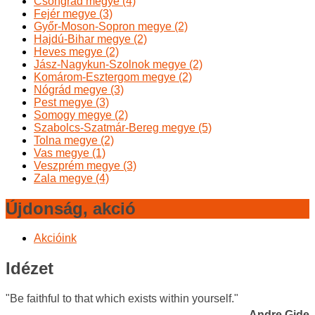
Csongrád megye (4)
Fejér megye (3)
Győr-Moson-Sopron megye (2)
Hajdú-Bihar megye (2)
Heves megye (2)
Jász-Nagykun-Szolnok megye (2)
Komárom-Esztergom megye (2)
Nógrád megye (3)
Pest megye (3)
Somogy megye (2)
Szabolcs-Szatmár-Bereg megye (5)
Tolna megye (2)
Vas megye (1)
Veszprém megye (3)
Zala megye (4)
Újdonság, akció
Akcióink
Idézet
"Be faithful to that which exists within yourself."
Andre Gide