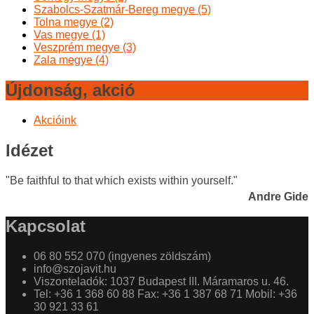
Szabolcs-Szatmár-Bereg megye (5)
Tolna megye (2)
Vas megye (1)
Veszprém megye (3)
Zala megye (4)
Újdonság, akció
Akcióink
Idézet
"Be faithful to that which exists within yourself."
Andre Gide
Kapcsolat
06 80 552 070 (ingyenes zöldszám)
info@szojavit.hu
Viszonteladók: 1037 Budapest III. Máramaros u. 46.
Tel: +36 1 368 60 88 Fax: +36 1 387 68 71 Mobil: +36
30 921 33 61