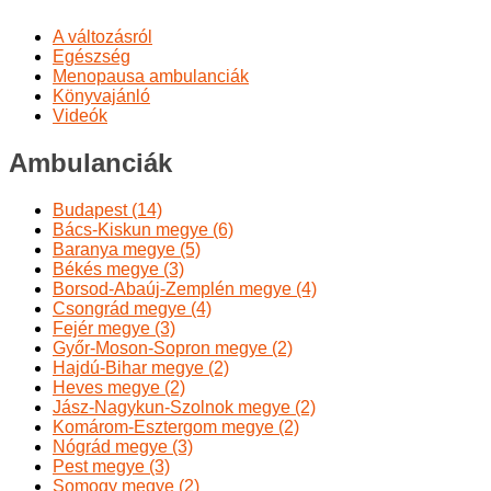
A változásról
Egészség
Menopausa ambulanciák
Könyvajánló
Videók
Ambulanciák
Budapest (14)
Bács-Kiskun megye (6)
Baranya megye (5)
Békés megye (3)
Borsod-Abaúj-Zemplén megye (4)
Csongrád megye (4)
Fejér megye (3)
Győr-Moson-Sopron megye (2)
Hajdú-Bihar megye (2)
Heves megye (2)
Jász-Nagykun-Szolnok megye (2)
Komárom-Esztergom megye (2)
Nógrád megye (3)
Pest megye (3)
Somogy megye (2)