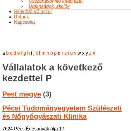
Összehasonlító ártáblázat
Újdonságok, akciók
Szakértő Válaszol
Rólunk
Kapcsolat
Alfabetikus tartalomjegyzék
Ön itt van:
Főoldal
A változásról
Menopausa ambulanciák
Alfabetikus tartalomjegyzék
a
b
c
d
e
f
g
h
i
j
k
l
m
n
o
p
q
r
s
t
u
v
w
x
y
z
#
Vállalatok a következő
kezdettel P
Pest megye
(3)
Pécsi Tudományegyetem Szülészeti
és Nőgyógyászati Klinika
7624 Pécs Édesanyák útja 17.