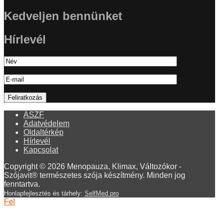
Kedveljen bennünket
Hírlevél
ÁSZF
Adatvédelem
Oldaltérkép
Hírlevél
Kapcsolat
Copyright © 2026 Menopauza, Klimax, Változókor -
Szójavit® természetes szója készítmény. Minden jog
fenntartva.
Honlapfejlesztés és tárhely:
SelfMed.pro
Fel