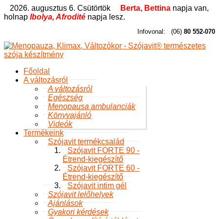
2026. augusztus 6. Csütörtök
Berta, Bettina
napja van,
holnap
Ibolya, Afrodité
napja lesz.
Infovonal:
(06)
80 552-070
Főoldal
A változásról
A változásról
Egészség
Menopausa ambulanciák
Könyvajánló
Videók
Termékeink
Szójavit termékcsalád
Szójavit FORTE 90 -
Étrend-kiegészítő
Szójavit FORTE 60 -
Étrend-kiegészítő
Szójavit intim gél
Szójavit lelőhelyek
Ajánlások
Gyakori kérdések