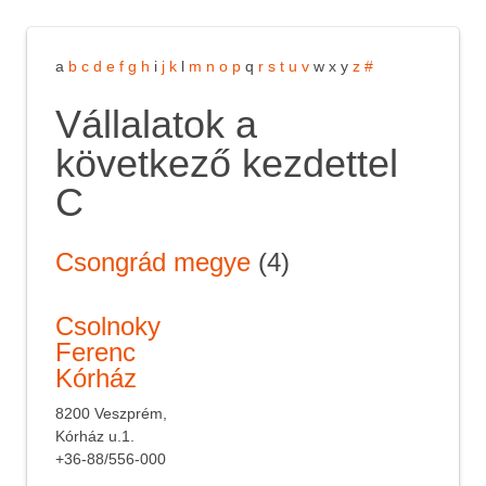
a
b
c
d
e
f
g
h
i
j
k
l
m
n
o
p
q
r
s
t
u
v
w
x
y
z
#
Vállalatok a
következő kezdettel
C
Csongrád megye
(4)
Csolnoky
Ferenc
Kórház
8200 Veszprém,
Kórház u.1.
+36-88/556-000