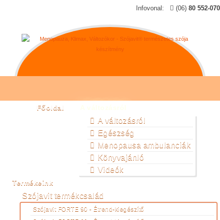
Infovonal:
(06)
80 552-070
Főoldal
A változásról
A változásról
Egészség
Menopausa ambulanciák
Könyvajánló
Videók
Termékeink
Szójavit termékcsalád
Szójavit FORTE 90 - Étrend-kiegészítő