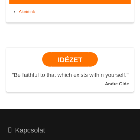
Akcióink
IDÉZET
"Be faithful to that which exists within yourself."
Andre Gide
Kapcsolat