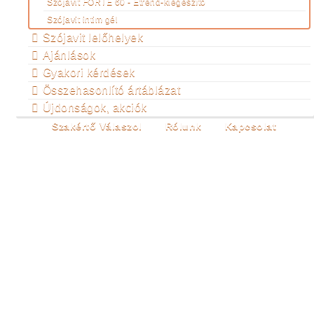
Szójavit FORTE 60 - Étrend-kiegészítő
Szójavit intim gél
Szójavit lelőhelyek
Ajánlások
Gyakori kérdések
Összehasonlító ártáblázat
Újdonságok, akciók
Szakértő Válaszol
Rólunk
Kapcsolat
ALFABETIKUS
TARTALOMJEGYZÉK
Ön itt van:
Főoldal
A változásról
Menopausa
ambulanciák
Alfabetikus tartalomjegyzék