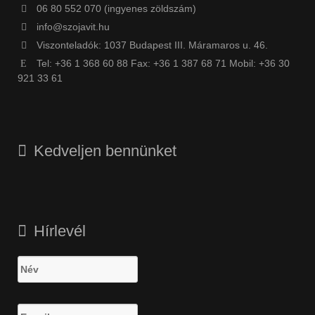
06 80 552 070 (ingyenes zöldszám)
info@szojavit.hu
Viszonteladók: 1037 Budapest III. Máramaros u. 46.
Tel: +36 1 368 60 88 Fax: +36 1 387 68 71 Mobil: +36 30
921 33 61
Kedveljen bennünket
Hírlevél