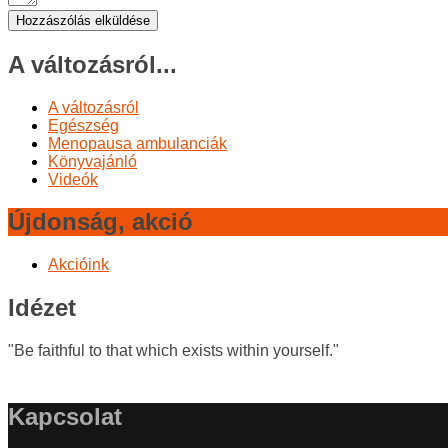
A változásról...
A változásról
Egészség
Menopausa ambulanciák
Könyvajánló
Videók
Újdonság, akció
Akcióink
Idézet
"Be faithful to that which exists within yourself."
Kapcsolat