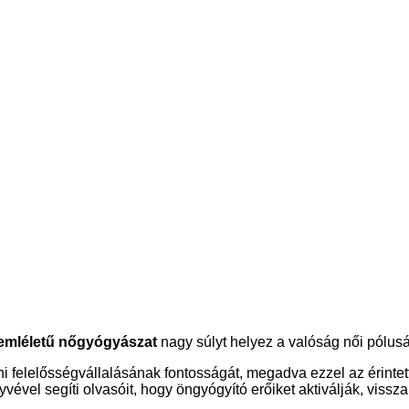
ői egészség
zemléletű nőgyógyászat
nagy súlyt helyez a valóság női pólus
 felelősségvállalásának fontosságát, megadva ezzel az érintett
ével segíti olvasóit, hogy öngyógyító erőiket aktiválják, vissz