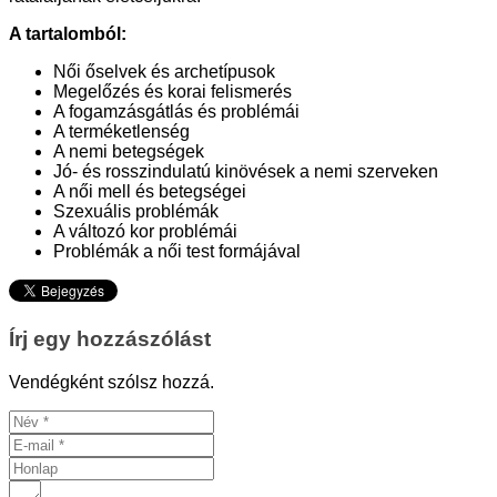
A tartalomból:
Női őselvek és archetípusok
Megelőzés és korai felismerés
A fogamzásgátlás és problémái
A terméketlenség
A nemi betegségek
Jó- és rosszindulatú kinövések a nemi szerveken
A női mell és betegségei
Szexuális problémák
A változó kor problémái
Problémák a női test formájával
Írj egy hozzászólást
Vendégként szólsz hozzá.