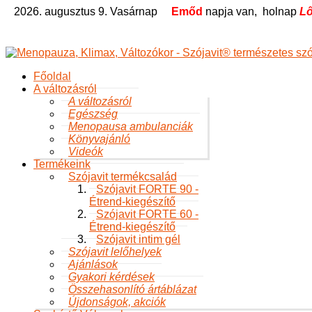
2026. augusztus 9. Vasárnap
Emőd
napja van,
holnap
Lő
Főoldal
A változásról
A változásról
Egészség
Menopausa ambulanciák
Könyvajánló
Videók
Termékeink
Szójavit termékcsalád
Szójavit FORTE 90 -
Étrend-kiegészítő
Szójavit FORTE 60 -
Étrend-kiegészítő
Szójavit intim gél
Szójavit lelőhelyek
Ajánlások
Gyakori kérdések
Összehasonlító ártáblázat
Újdonságok, akciók