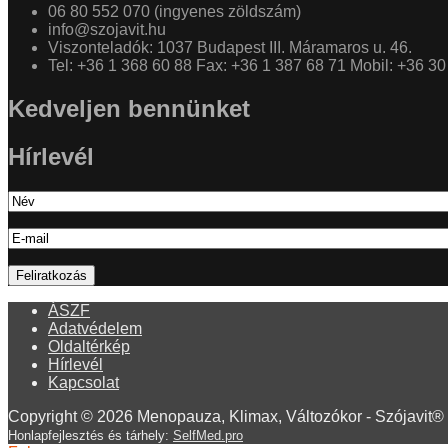
06 80 552 070 (ingyenes zöldszám)
info@szojavit.hu
Viszonteladók: 1037 Budapest III. Máramaros u. 46.
Tel: +36 1 368 60 88 Fax: +36 1 387 68 71 Mobil: +36 3
Kedveljen bennünket
Hírlevél
ÁSZF
Adatvédelem
Oldaltérkép
Hírlevél
Kapcsolat
Copyright © 2026 Menopauza, Klimax, Változókor - Szójavit® 
Honlapfejlesztés és tárhely:
SelfMed.pro