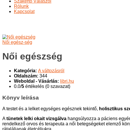
Szakértő Válaszol
Rólunk
Kapcsolat
Női egészség
Ön itt van:
Főoldal
A változásról
Könyvajánló
A változásról
N
Női egész-ség
Női egészség
Kategória:
A változásról
Oldalszám:
344
Weboldal - Vásárlás:
libri.hu
0.0/
5
értékelés (0 szavazat)
Könyv leírása
A testet és a lelket egységes egésznek tekintő,
holisztikus s
A
tünetek lelki okait vizsgálva
hangsúlyozza a páciens egyéni
rendelkező orvos és terapeuta a női betegségeket elemző könyv
rátaláljanak életcéljukra.