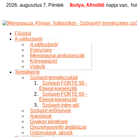
2026. augusztus 7. Péntek
Ibolya, Afrodité
napja van,
ho
Főoldal
A változásról
A változásról
Egészség
Menopausa ambulanciák
Könyvajánló
Videók
Termékeink
Szójavit termékcsalád
Szójavit FORTE 90 -
Étrend-kiegészítő
Szójavit FORTE 60 -
Étrend-kiegészítő
Szójavit intim gél
Szójavit lelőhelyek
Ajánlások
Gyakori kérdések
Összehasonlító ártáblázat
Újdonságok, akciók