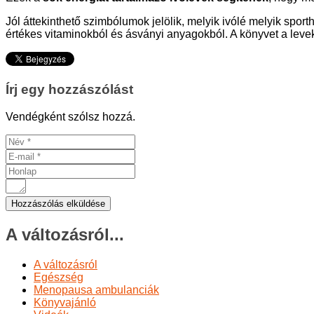
Jól áttekinthető szimbólumok jelölik, melyik ivólé melyik spor
értékes vitaminokból és ásványi anyagokból. A könyvet a levek 
Írj egy hozzászólást
Vendégként szólsz hozzá.
A változásról...
A változásról
Egészség
Menopausa ambulanciák
Könyvajánló