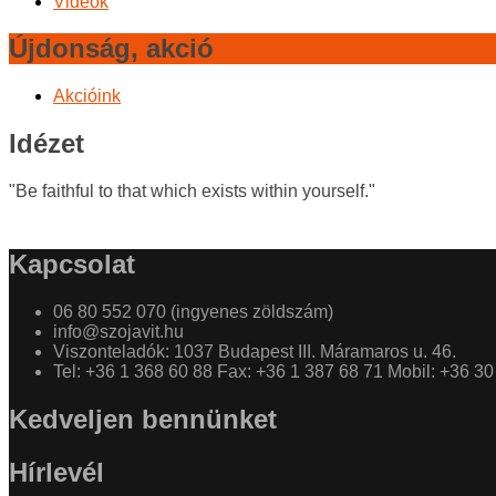
Videók
Újdonság, akció
Akcióink
Idézet
"Be faithful to that which exists within yourself."
Kapcsolat
06 80 552 070 (ingyenes zöldszám)
info@szojavit.hu
Viszonteladók: 1037 Budapest III. Máramaros u. 46.
Tel: +36 1 368 60 88 Fax: +36 1 387 68 71 Mobil: +36 3
Kedveljen bennünket
Hírlevél