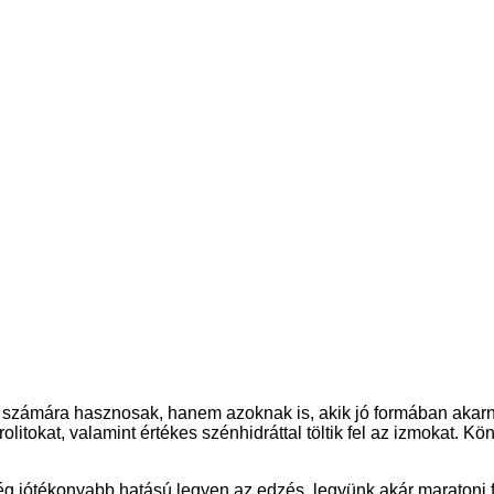
Légy energikus!
számára hasznosak, hanem azoknak is, akik jó formában akarn
trolitokat, valamint értékes szénhidráttal töltik fel az izmokat
g jótékonyabb hatású legyen az edzés, legyünk akár maratoni fu