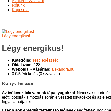
Szakértő Válaszol
Rólunk
Kapcsolat
Légy energikus!
Ön itt van:
Főoldal
A változásról
Könyvajánló
Testi egészség
Légy energikus!
Légy energikus!
Kategória:
Testi egészség
Oldalszám:
128
Weboldal - Vásárlás:
alexandra.hu
0.0/
5
értékelés (0 szavazat)
Könyv leírása
Az ivólevek tele vannak tápanyagokkal.
Nemcsak sportolók 
előtt, pótolják a mozgás során elvesztett folyadékot és az elek
fogyaszthatja őket.
Ezek a
sok energiát tartalmazó ivólevek segítenek
, hogy mé