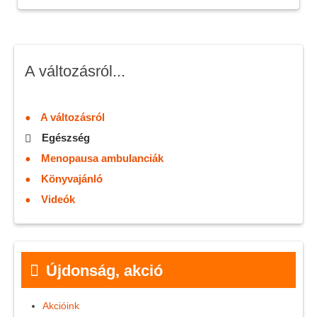
A változásról...
A változásról
Egészség
Menopausa ambulanciák
Könyvajánló
Videók
Újdonság, akció
Akcióink