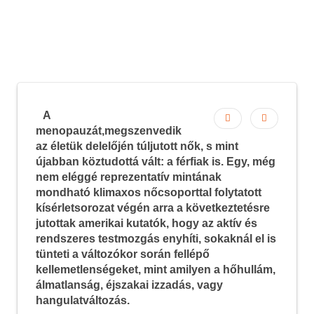
kellemetlenségei ellen
A
menopauzát,megszenvedik
az életük delelőjén túljutott nők, s mint
újabban köztudottá vált: a férfiak is. Egy, még
nem eléggé reprezentatív mintának
mondható klimaxos nőcsoporttal folytatott
kísérletsorozat végén arra a következtetésre
jutottak amerikai kutatók, hogy az aktív és
rendszeres testmozgás enyhíti, sokaknál el is
tünteti a változókor során fellépő
kellemetlenségeket, mint amilyen a hőhullám,
álmatlanság, éjszakai izzadás, vagy
hangulatváltozás.