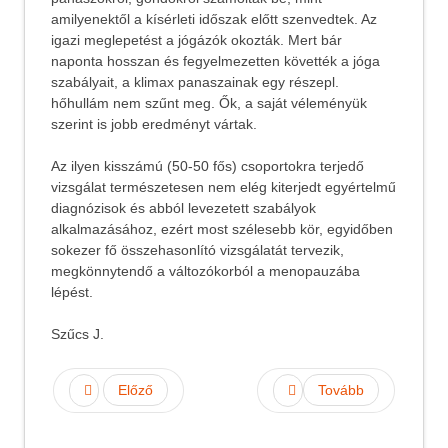
amilyenektől a kísérleti időszak előtt szenvedtek. Az
igazi meglepetést a jógázók okozták. Mert bár
naponta hosszan és fegyelmezetten követték a jóga
szabályait, a klimax panaszainak egy részepl.
hőhullám nem szűnt meg. Ők, a saját véleményük
szerint is jobb eredményt vártak.
Az ilyen kisszámú (50-50 fős) csoportokra terjedő
vizsgálat természetesen nem elég kiterjedt egyértelmű
diagnózisok és abból levezetett szabályok
alkalmazásához, ezért most szélesebb kör, egyidőben
sokezer fő összehasonlító vizsgálatát tervezik,
megkönnytendő a változókorból a menopauzába
lépést.
Szűcs J.
Előző
Tovább