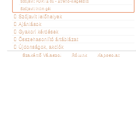
Szójavit FORTE 60 - Étrend-kiegészítő
Szójavit intim gél
Szójavit lelőhelyek
Ajánlások
Gyakori kérdések
Összehasonlító ártáblázat
Újdonságok, akciók
Szakértő Válaszol
Rólunk
Kapcsolat
SPORTTAL, TORNÁVAL
A MENOPAUZA
KELLEMETLENSÉGEI
ELLEN
Ön itt van:
Főoldal
A változásról
Egészség
Egészség
Sporttal, tornával a menopauza