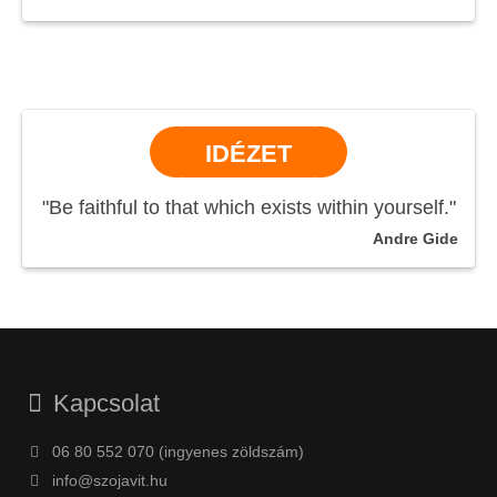
IDÉZET
"Be faithful to that which exists within yourself."
Andre Gide
Kapcsolat
06 80 552 070 (ingyenes zöldszám)
info@szojavit.hu