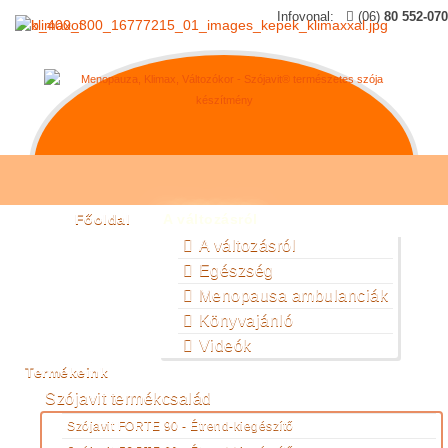
Infovonal:
(06)
80 552-070
Főoldal
A változásról
A változásról
Egészség
Menopausa ambulanciák
Könyvajánló
Videók
Termékeink
Szójavit termékcsalád
Szójavit FORTE 90 - Étrend-kiegészítő