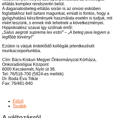
ellátás komplex rendszerén belül.
A daganatosbeteg-ellátás során is az orvosi esküben
foglaltakhoz kell tartani magunkat, emiatt is fontos, hogy a
gyógyhatású készítmények használata esetén is tudjuk, mit
miért teszünk, s ennek mik lehetnek a következményei.
Hippokratész szavai így szólnak erről:
„Salus aegroti suprema lex esto!” – „A beteg java legyen a
legfőbb törvény!”
Ezúton is várjuk érdeklődő kollégák jelentkezését
munkacsoportunkba.
Cím: Bács-Kiskun Megyei Önkormányzat Kórháza,
Onkoradiológiai Központ
6000 Kecskemét, Nyíri út 38.
Tel: 76/516-700 (5924-es mellék)
Dr. Boda Éva Titkár
Fax: 76/481-840
Előző
Tovább
A változásról...