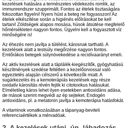
kezelések hatására a természetes védekezés romlik, az
immunrendszer szupprimált. Fontos az ételek tisztaságára
fokozottan figyelni! Nyers húst a beteg ne fogyasszon! Az
ételek elkészítése során a higiénés előírásokat be kell
tartani! Zöldségek alapos mosása, húsok átsütése megfelelő
hőmérsékleten nagyon fontos. Ügyelni kell a fogyasztott víz
minőségére is!
Az éhezés nem javítja a túlélést, károsnak tartható. A
kezelések alatt a testsúly megőrzése nagyon fontos.
Emlőrákos betegek súlynövekedése a recidívaarányt emeli.
Az aktív kezelések alatt a táplálék-kiegészítők, gyógyhatású
készítmények szedése feltétlen a kezelőorvossal való
egyeztetés alapján célszerű a következők miatt. A
sugárkezelés és a kemoterápiás kezelések egy része
oxidatív károsítás révén fejtik ki citotoxikus hatásukat.
Elméletileg káros lehet ilyen esetekben antioxidáns adása,
de mások szerint megvédi az ép sejteket. Endogén
antioxidáns, pl. a melatonin javítja a kemoterápia hatásfokát.
A vitaminok vonatkozásában a tápanyag-beviteli
referenciaértékek a mérvadóak.
2. A kezelések utáni, ún. lábadozás