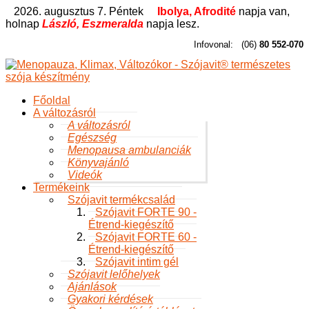
2026. augusztus 7. Péntek
Ibolya, Afrodité
napja van,
holnap
László, Eszmeralda
napja lesz.
Infovonal:
(06)
80 552-070
Főoldal
A változásról
A változásról
Egészség
Menopausa ambulanciák
Könyvajánló
Videók
Termékeink
Szójavit termékcsalád
Szójavit FORTE 90 -
Étrend-kiegészítő
Szójavit FORTE 60 -
Étrend-kiegészítő
Szójavit intim gél
Szójavit lelőhelyek
Ajánlások
Gyakori kérdések