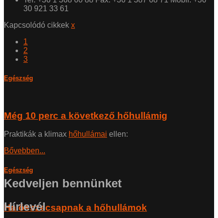
30 921 33 61
Kapcsolódó cikkek
x
1
2
3
Egészség
Még 10 perc a következő hőhullámig
Praktikák a klimax
hőhullámai
ellen:
Bővebben...
Egészség
Kedveljen bennünket
Hírlevél
Ha összecsapnak a hőhullámok