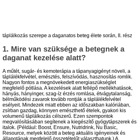
táplálkozás szerepe a daganatos beteg élete során, II. rész
1. Mire van szüksége a betegnek a
daganat kezelése alatt?
A műtét, sugár- és kemoterápia a tápanyagigényt növeli, a
táplálékfelvétel, emésztés, felszívódás, hasznosítás romlik.
Nagyon fontos a megnövekedett energiaszükséglet
megfelelő pótlása. A kezelések alatt fellépő mellékhatások,
hányás, hányinger, szag-íz érzés romlása, étvágytalanság,
bélműködési zavarok tovább rontják a táplálékfelvétel
esélyeit. Mindezek miatt ebben az időszakban kalóriában,
zsírban gazdag, könnyen emészthető ételek, gyakori kis
volumenű táplálkozás célszerű. Ezen szempontok
megvalósításában segítenek a kiegészítő gyógytápszerek és
italok. (Például: Boost, Ensure, Nutridrink, Nu Basic,
Resource, melyek között a beteg aktuális igényeinek és
állapotának megfelelő összetételűt választhatunk.) A