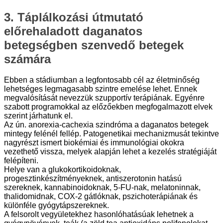
3. Táplálkozási útmutató
előrehaladott daganatos
betegségben szenvedő betegek
számára
Ebben a stádiumban a legfontosabb cél az életminőség
lehetséges legmagasabb szintre emelése lehet. Ennek
megvalósítását nevezzük szupportív terápiának. Egyénre
szabott programokkal az előzőekben megfogalmazott elvek
szerint járhatunk el.
Az ún. anorexia-cachexia szindróma a daganatos betegek
mintegy felénél fellép. Patogenetikai mechanizmusát tekintve
nagyrészt ismert biokémiai és immunológiai okokra
vezethető vissza, melyek alapján lehet a kezelés stratégiáját
felépíteni.
Helye van a glukokortikoidoknak,
progesztinkészítményeknek, antiszerotonin hatású
szereknek, kannabinoidoknak, 5-FU-nak, melatoninnak,
thalidomidnak, COX-2 gátlóknak, pszichoterápiának és
különféle gyógytápszereknek.
A felsorolt vegyületekhez hasonlóhatásúak lehetnek a