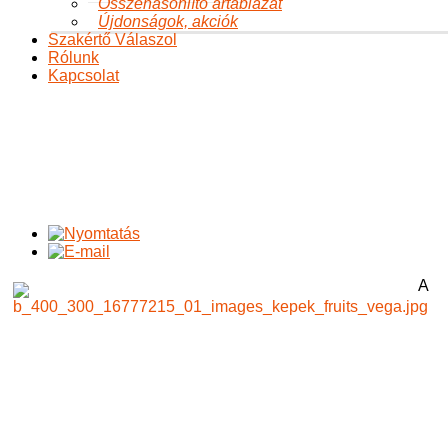
Összehasonlító ártáblázat
Újdonságok, akciók
Szakértő Válaszol
Rólunk
Kapcsolat
Természetes eredetű készítmények szerepe az onkológiában
II.
Ön itt van:
Főoldal
A változásról
Egészség
Egészség
Természetes eredetű készítmények szerepe az onkológiában
II.
A