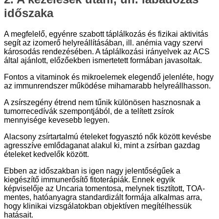
időszaka
A megfelelő, egyénre szabott táplálkozás és fizikai aktivitás
segít az izomerő helyreállításában, ill. anémia vagy szervi
károsodás rendezésében. A táplálkozási irányelvek az ACS
által ajánlott, előzőekben ismertetett formában javasoltak.
Fontos a vitaminok és mikroelemek elegendő jelenléte, hogy
az immunrendszer működése mihamarabb helyreállhasson.
A zsírszegény étrend nem tűnik különösen hasznosnak a
tumorrecedívák szempontjából, de a telített zsírok
mennyisége kevesebb legyen.
Alacsony zsírtartalmú ételeket fogyasztó nők között kevésbe
agresszíve emlődaganat alakul ki, mint a zsírban gazdag
ételeket kedvelők között.
Ebben az időszakban is igen nagy jelentőségűek a
kiegészítő immunerősítő fitoterápiák. Ennek egyik
képviselője az Uncaria tomentosa, melynek tisztított, TOA-
mentes, hatóanyagra standardizált formája alkalmas arra,
hogy klinikai vizsgálatokban objektíven megítélhessük
hatásait.