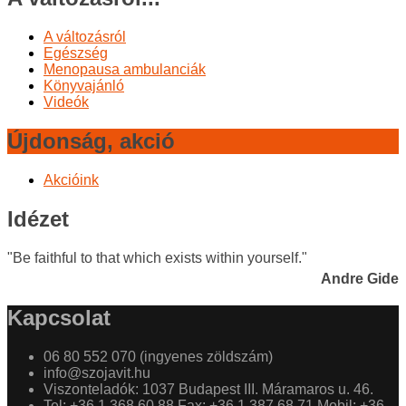
A változásról
Egészség
Menopausa ambulanciák
Könyvajánló
Videók
Újdonság, akció
Akcióink
Idézet
"Be faithful to that which exists within yourself."
Andre Gide
Kapcsolat
06 80 552 070 (ingyenes zöldszám)
info@szojavit.hu
Viszonteladók: 1037 Budapest III. Máramaros u. 46.
Tel: +36 1 368 60 88 Fax: +36 1 387 68 71 Mobil: +36