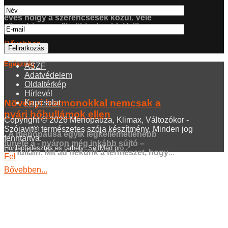
„Sosem voltam klimaxos!” – vallja egy 60
éves hölgy a szerencsések közül. Vele
ellentétben a nők többsége kínlódik a
...
Bővebben...
Egészség
ÁSZF
Adatvédelem
Oldaltérkép
Hírlevél
Növényi hormonokkal nemcsak a
Kapcsolat
nyári hőhullámok ellen
Copyright © 2026 Menopauza, Klimax, Változókor -
Szójavit® természetes szója készítmény. Minden jog
A menopausa egyik legkellemetlenebb
fenntartva.
tünete a - nyáron még inkább sújtó –
Honlapfejlesztés és tárhely:
SelfMed.pro
hőhullám. Mit ad nekünk a természet, hogy
...
Fel
Bővebben...