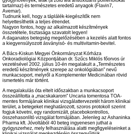
gyógynövények, teák (a zöld tea antioxidáns polifenolokat
tartalmaz) és természetes eredetű anyagok (Flavin7,
Avemar).
Tudnunk kell, hogy a táplálék-kiegészítők nem
helyettesíthetik a teljes étrendet.
Nagyon fontos, hogy az alkalmazott készítmények
összetétele, tisztasága szavatolt legyen!
A daganatos betegség megelőzésében a kezelés alatt fontos
a kiegyensúlyozott ásványisó- és multivitamin-bevitel.
A Bács-Kiskun Megyei Önkormányzat Kórháza
Onkoradiológiai Központjában dr. Szűcs Miklós főorvos úr
vezetésével 2002. július 10-én megalakult a „Természetes
eredetű készítmények szerepe az onkológiában” nevű
munkacsoport, melyről a Komplementer Medicinában rövid
ismertetés már történt.
A megalakulás óta eltelt időszakban a munkacsoport
összeállította a „macskakarom” Uncaria tomentosa TOA-
mentes formájának klinikai vizsgálattervezetét három klinikai
terület, a betegeket meghatározott, szoros protokoll szerint
fogjuk követni, egy randomizált, placebokontrollos,
összehasonlító vizsgálat formájában. Jelenleg az Ashaninka
Pharma kft. Jóvoltából 40 beteg ingyenesen juthat a
gyógyszerhez, mely felhasználása alatti megfigyeléseinket a
klinikai vizsgálat megkezdéséig összegyűjtjük.