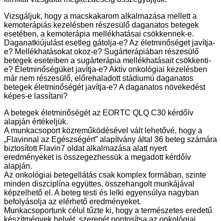
Vizsgáljuk, hogy a macskakarom alkalmazása mellett a
kemoterápiás kezelésben részesülő daganatos betegek
esetében, a kemoterápia mellékhatásai csökkennek-e.
Daganatkiújulást esetleg gátolja-e? Az életminőséget javítja-
e? Mellékhatásokat okoz-e? Sugárterápiában részesülő
betegek eseteiben a sugárterápia mellékhatásait csökkenti-
e? Életminőségüket javítja-e? Aktív onkológiai kezelésben
már nem részesülő, előrehaladott stádiumú daganatos
betegek életminőségét javítja-e? A daganatos növekedést
képes-e lassítani?
A betegek életminőségét az EORTC QLQ C30 kérdőív
alapján értékeljük.
A munkacsoport közreműködésével vált lehetővé, hogy a
„Flavinnal az Egészségért” alapítvány által 36 beteg számára
biztosított Flavin7 oldat alkalmazása alatt nyert
eredményeket is összegezhessük a megadott kérdőív
alapján.
Az onkológiai betegellátás csak komplex formában, szinte
minden diszciplína együttes, összehangolt munkájával
képzelhető el. A beteg testi és lelki egyensúlya nagyban
befolyásolja az elérhető eredményeket.
Munkacsoportunk célul tűzte ki, hogy a természetes eredetű
készítmények helyét, szerepét pontosítsa az onkológiai