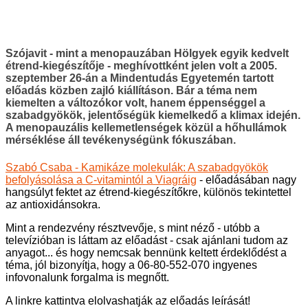
Szójavit - mint a menopauzában Hölgyek egyik kedvelt
étrend-kiegészítője - meghívottként jelen volt a 2005.
szeptember 26-án a Mindentudás Egyetemén tartott
előadás közben zajló kiállításon. Bár a téma nem
kiemelten a változókor volt, hanem éppenséggel a
szabadgyökök, jelentőségük kiemelkedő a klimax idején.
A menopauzális kellemetlenségek közül a hőhullámok
mérséklése áll tevékenységünk fókuszában.
Szabó Csaba - Kamikáze molekulák: A szabadgyökök
befolyásolása a C-vitamintól a Viagráig
- előadásában nagy
hangsúlyt fektet az étrend-kiegészítőkre, különös tekintettel
az antioxidánsokra.
Mint a rendezvény résztvevője, s mint néző - utóbb a
televízióban is láttam az előadást - csak ajánlani tudom az
anyagot... és hogy nemcsak bennünk keltett érdeklődést a
téma, jól bizonyítja, hogy a 06-80-552-070 ingyenes
infovonalunk forgalma is megnőtt.
A linkre kattintva elolvashatják az előadás leírását!