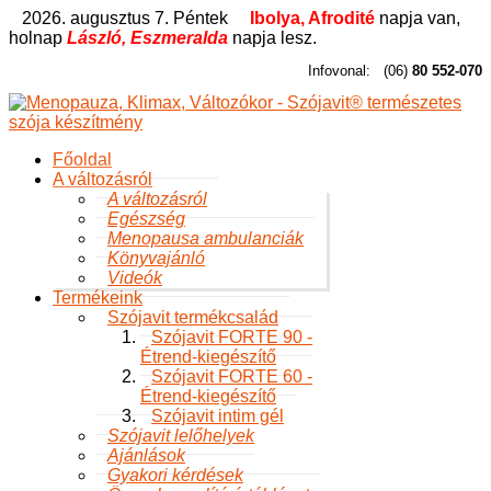
2026. augusztus 7. Péntek
Ibolya, Afrodité
napja van,
holnap
László, Eszmeralda
napja lesz.
Infovonal:
(06)
80 552-070
Főoldal
A változásról
A változásról
Egészség
Menopausa ambulanciák
Könyvajánló
Videók
Termékeink
Szójavit termékcsalád
Szójavit FORTE 90 -
Étrend-kiegészítő
Szójavit FORTE 60 -
Étrend-kiegészítő
Szójavit intim gél
Szójavit lelőhelyek
Ajánlások
Gyakori kérdések