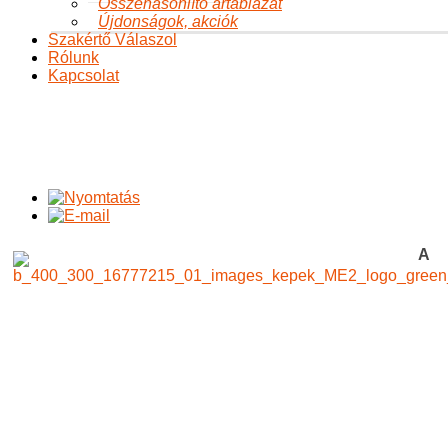
Összehasonlító ártáblázat
Újdonságok, akciók
Szakértő Válaszol
Rólunk
Kapcsolat
A Mindentudás Egyeteme és a Szójavit
Ön itt van:
Főoldal
A változásról
Egészség
Egészség
A
Mindentudás Egyeteme és a Szójavit
A