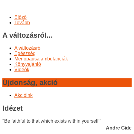
Előző
Tovább
A változásról...
A változásról
Egészség
Menopausa ambulanciák
Könyvajánló
Videók
Újdonság, akció
Akcióink
Idézet
"Be faithful to that which exists within yourself."
Andre Gide