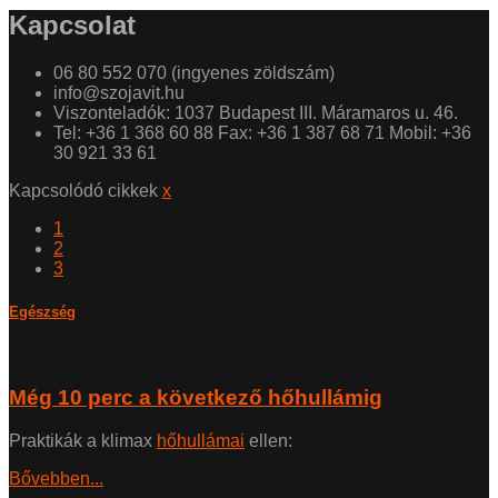
Kapcsolat
06 80 552 070 (ingyenes zöldszám)
info@szojavit.hu
Viszonteladók: 1037 Budapest III. Máramaros u. 46.
Tel: +36 1 368 60 88 Fax: +36 1 387 68 71 Mobil: +36
30 921 33 61
Kapcsolódó cikkek
x
1
2
3
Egészség
Még 10 perc a következő hőhullámig
Praktikák a klimax
hőhullámai
ellen:
Bővebben...