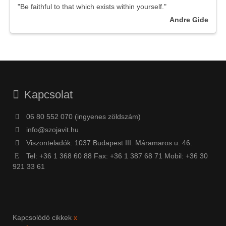
"Be faithful to that which exists within yourself."
Andre Gide
Kapcsolat
06 80 552 070 (ingyenes zöldszám)
info@szojavit.hu
Viszonteladók: 1037 Budapest III. Máramaros u. 46.
Tel: +36 1 368 60 88 Fax: +36 1 387 68 71 Mobil: +36 30
921 33 61
Kapcsolódó cikkek
x