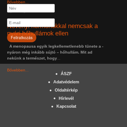
Bővebben...
Egészség
Növényi hormonokkal nemcsak a
nyári hőhullámok ellen
A menopausa egyik legkellemetlenebb tünete a -
nyáron még inkább sújtó – hőhullám. Mit ad
nekünk a természet, hogy
...
Bővebben...
ÁSZF
Adatvédelem
Oldaltérkép
Hírlevél
Kapcsolat