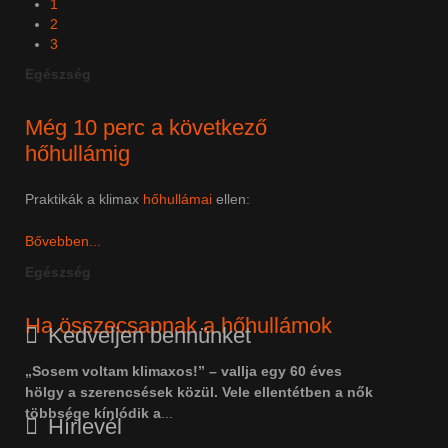
1
2
3
Egészség
Még 10 perc a következő
hőhullámig
Praktikák a klimax
hőhullámai
ellen:
Bővebben...
Egészség
Ha összecsapnak a hőhullámok
Kedveljen bennünket
„Sosem voltam klimaxos!” – vallja egy 60 éves
hölgy a szerencsések közül. Vele ellentétben a nők
többsége kínlódik a
...
Hírlevél