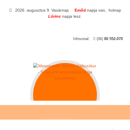
2026. augusztus 9. Vasárnap
Emőd
napja van,
holnap
Lőrinc
napja lesz.
Infovonal:
(06)
80 552-070
Főoldal
A változásról