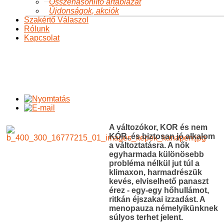
Összehasonlító ártáblázat
Újdonságok, akciók
Szakértő Válaszol
Rólunk
Kapcsolat
Csúcs ez az érzés: KLIMAX!
Ön itt van:
Főoldal
A változásról
Változásról
Csúcs ez az
érzés: KLIMAX!
A változókor, KOR és nem
KÓR, és biztosan jó alkalom
a változtatásra. A nők
egyharmada különösebb
probléma nélkül jut túl a
klimaxon, harmadrészük
kevés, elviselhető panaszt
érez - egy-egy hőhullámot,
ritkán éjszakai izzadást. A
menopauza némelyikünknek
súlyos terhet jelent.