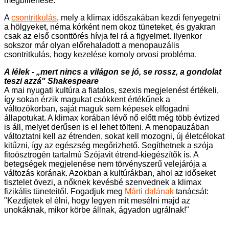
megbillenése.
A
csontritkulás
, mely a klimax időszakában kezdi fenyegetni
a hölgyeket, néma kórként nem okoz tüneteket, és gyakran
csak az első csonttörés hívja fel rá a figyelmet. Ilyenkor
sokszor már olyan előrehaladott a menopauzális
csontritkulás, hogy kezelése komoly orvosi probléma.
A lélek - „mert nincs a világon se jó, se rossz, a gondolat
teszi azzá" Shakespeare
A mai nyugati kultúra a fiatalos, szexis megjelenést értékeli,
így sokan érzik magukat csökkent értékűnek a
változókorban, saját maguk sem képesek elfogadni
állapotukat. A klimax korában lévő nő előtt még több évtized
is áll, melyet derűsen is el lehet tölteni. A menopauzában
változtatni kell az étrenden, sokat kell mozogni, új életcélokat
kitűzni, így az egészség megőrizhető. Segíthetnek a szója
fitoösztrogén tartalmú Szójavit étrend-kiegészítők is. A
betegségek megjelenése nem törvényszerű velejárója a
változás korának. Azokban a kultúrákban, ahol az időseket
tisztelet övezi, a nőknek kevésbé szenvednek a klimax
fizikális tüneteitől. Fogadjuk meg
Márti dalának
tanácsát:
"Kezdjetek el élni, hogy legyen mit mesélni majd az
unokáknak, mikor körbe állnak, ágyadon ugrálnak!"