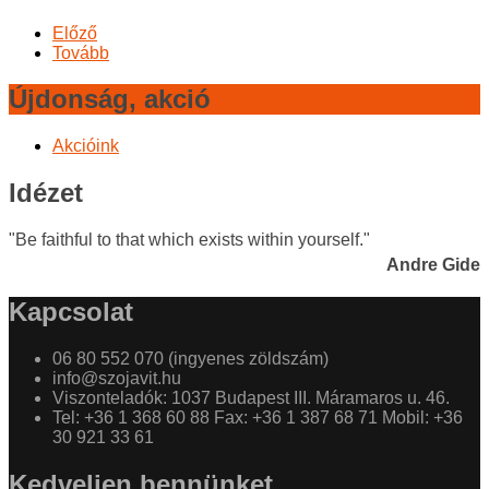
Előző
Tovább
Újdonság, akció
Akcióink
Idézet
"Be faithful to that which exists within yourself."
Andre Gide
Kapcsolat
06 80 552 070 (ingyenes zöldszám)
info@szojavit.hu
Viszonteladók: 1037 Budapest III. Máramaros u. 46.
Tel: +36 1 368 60 88 Fax: +36 1 387 68 71 Mobil: +36
30 921 33 61
Kedveljen bennünket