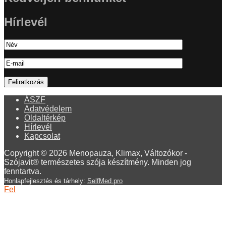
Hírlevél
ÁSZF
Adatvédelem
Oldaltérkép
Hírlevél
Kapcsolat
Copyright © 2026 Menopauza, Klimax, Változókor -
Szójavit® természetes szója készítmény. Minden jog
fenntartva.
Honlapfejlesztés és tárhely:
SelfMed.pro
Fel