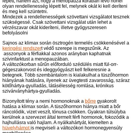
lépett, hanem azt, hogy a menopauza korában lévő nőnél
olyan rendellenesség lépett fel, melynek okát ki kell deríteni
és meg kell szüntetni.
Mindezek a rendellenességek szövettani vizsgálatot tesznek
szükségessé. Csak szövettani vizsgálat után lehet a
vérzészavar okát kideríteni, illetve gyógyszeresen
befolyásolni
Sajnos az klimax során ösztrogén termelés csökkenésével a
keringési rendszer
t védő szerepe is megszűnik. Az
asszonyok a férfiakkal azonos arányban kaphatnak
szívinfarktust a menopauzában.
A változókorban sűrűn előforduló szédülés miatt fül-orr-
gégeszakorvost és ideggyógyászt kell felkeresnie a
betegnek. Több szembántalom is kialakulhat a tüszőhormon
hiányának hatására, ilyenek az üvegtesti zavarosság, száraz
kötőhártya-gyulladás, látásélesség romlása, krónikus
szivárványhártya-gyulladás.
Bizonyított tény a nemi hormonoknak a
bőrre
gyakorolt
hatása a klimax során. A tüszőhormon hiánya miatt a bőr
ráncolódik, vizet veszít, tónusa csökken. Gyakran túlsúlyba
kerülnek a szervezet által termelt férfi hormonok, fokozódik a
hajhullásra való hajlam. A nyálkahártyát, kiemelten a
hüvelyhámot
is megviseli a változókori hormonegyensúly