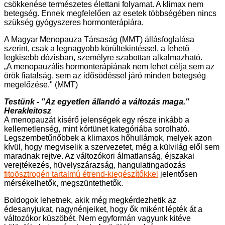
csökkenése természetes élettani folyamat. A klimax nem
betegség. Ennek megfelelően az esetek többségében nincs
szükség gyógyszeres hormonterápiára.
A Magyar Menopauza Társaság (MMT) állásfoglalása
szerint, csak a legnagyobb körültekintéssel, a lehető
legkisebb dózisban, személyre szabottan alkalmazható.
„A menopauzális hormonterápiának nem lehet célja sem az
örök fiatalság, sem az idősödéssel járó minden betegség
megelőzése." (MMT)
Testünk - "Az egyetlen állandó a változás maga."
Herakleitosz
A menopauzát kísérő jelenségek egy része inkább a
kellemetlenség, mint kórtünet kategóriába sorolható.
Legszembetűnőbbek a klimaxos hőhullámok, melyek azon
kívül, hogy megviselik a szervezetet, még a külvilág elől sem
maradnak rejtve. Az változókori álmatlanság, éjszakai
verejtékezés, hüvelyszárazság, hangulatingadozás
fitoösztrogén tartalmú
étrend-kiegészítőkkel
jelentősen
mérsékelhetők, megszüntethetők.
Boldogok lehetnek, akik még megkérdezhetik az
édesanyjukat, nagynénjeiket, hogy ők miként lépték át a
változókor küszöbét. Nem egyformán vagyunk kitéve