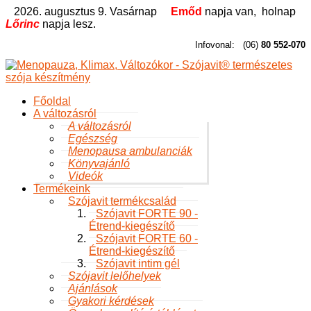
2026. augusztus 9. Vasárnap
Emőd
napja van,
holnap
Lőrinc
napja lesz.
Infovonal:
(06)
80 552-070
Főoldal
A változásról
A változásról
Egészség
Menopausa ambulanciák
Könyvajánló
Videók
Termékeink
Szójavit termékcsalád
Szójavit FORTE 90 -
Étrend-kiegészítő
Szójavit FORTE 60 -
Étrend-kiegészítő
Szójavit intim gél
Szójavit lelőhelyek
Ajánlások
Gyakori kérdések