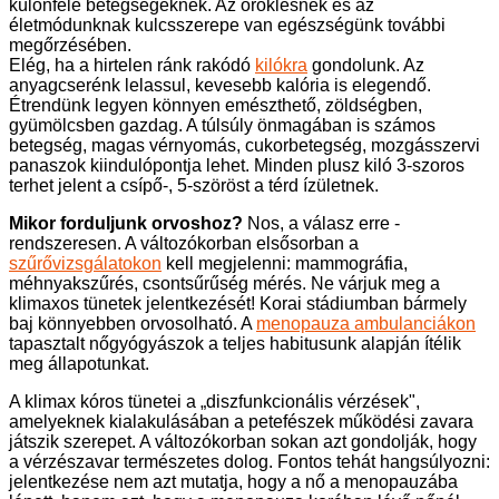
különféle betegségeknek. Az öröklésnek és az
életmódunknak kulcsszerepe van egészségünk további
megőrzésében.
Elég, ha a hirtelen ránk rakódó
kilókra
gondolunk. Az
anyagcserénk lelassul, kevesebb kalória is elegendő.
Étrendünk legyen könnyen emészthető, zöldségben,
gyümölcsben gazdag. A túlsúly önmagában is számos
betegség, magas vérnyomás, cukorbetegség, mozgásszervi
panaszok kiindulópontja lehet. Minden plusz kiló 3-szoros
terhet jelent a csípő-, 5-szöröst a térd ízületnek.
Mikor forduljunk orvoshoz?
Nos, a válasz erre -
rendszeresen. A változókorban elsősorban a
szűrővizsgálatokon
kell megjelenni: mammográfia,
méhnyakszűrés, csontsűrűség mérés. Ne várjuk meg a
klimaxos tünetek jelentkezését! Korai stádiumban bármely
baj könnyebben orvosolható. A
menopauza ambulanciákon
tapasztalt nőgyógyászok a teljes habitusunk alapján ítélik
meg állapotunkat.
A klimax kóros tünetei a „diszfunkcionális vérzések",
amelyeknek kialakulásában a petefészek működési zavara
játszik szerepet. A változókorban sokan azt gondolják, hogy
a vérzészavar természetes dolog. Fontos tehát hangsúlyozni:
jelentkezése nem azt mutatja, hogy a nő a menopauzába