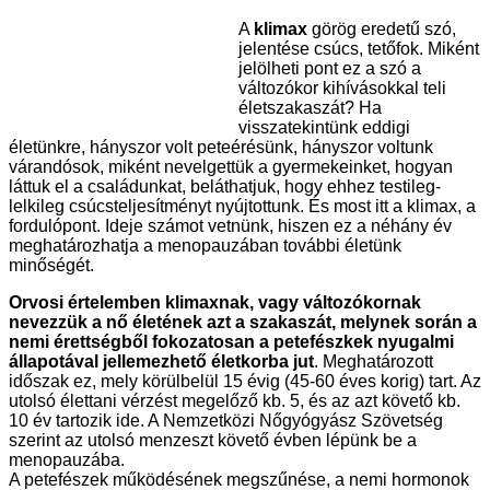
A
klimax
görög eredetű szó,
jelentése csúcs, tetőfok. Miként
jelölheti pont ez a szó a
változókor kihívásokkal teli
életszakaszát? Ha
visszatekintünk eddigi
életünkre, hányszor volt peteérésünk, hányszor voltunk
várandósok, miként nevelgettük a gyermekeinket, hogyan
láttuk el a családunkat, beláthatjuk, hogy ehhez testileg-
lelkileg csúcsteljesítményt nyújtottunk. És most itt a klimax, a
fordulópont. Ideje számot vetnünk, hiszen ez a néhány év
meghatározhatja a menopauzában további életünk
minőségét.
Orvosi értelemben klimaxnak, vagy változókornak
nevezzük a nő életének azt a szakaszát, melynek során a
nemi érettségből fokozatosan a petefészkek nyugalmi
állapotával jellemezhető életkorba jut
. Meghatározott
időszak ez, mely körülbelül 15 évig (45-60 éves korig) tart. Az
utolsó élettani vérzést megelőző kb. 5, és az azt követő kb.
10 év tartozik ide. A Nemzetközi Nőgyógyász Szövetség
szerint az utolsó menzeszt követő évben lépünk be a
menopauzába.
A petefészek működésének megszűnése, a nemi hormonok