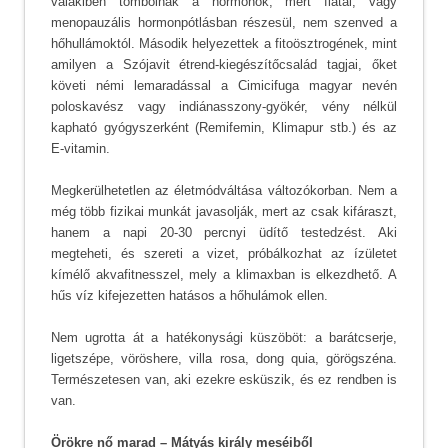
valakiben tombolnak a hormonok, mert fiatal, vagy
menopauzális hormonpótlásban részesül, nem szenved a
hőhullámoktól. Második helyezettek a fitoösztrogének, mint
amilyen a Szójavit étrend-kiegészítőcsalád tagjai, őket
követi némi lemaradással a Cimicifuga magyar nevén
poloskavész vagy indiánasszony-gyökér, vény nélkül
kapható gyógyszerként (Remifemin, Klimapur stb.) és az
E-vitamin.
Megkerülhetetlen az életmódváltása változókorban. Nem a
még több fizikai munkát javasolják, mert az csak kifáraszt,
hanem a napi 20-30 percnyi üdítő testedzést. Aki
megteheti, és szereti a vizet, próbálkozhat az ízületet
kímélő akvafitnesszel, mely a klimaxban is elkezdhető. A
hűs víz kifejezetten hatásos a hőhulámok ellen.
Nem ugrotta át a hatékonysági küszöböt: a barátcserje,
ligetszépe, vöröshere, villa rosa, dong quia, görögszéna.
Természetesen van, aki ezekre esküszik, és ez rendben is
van.
Örökre nő marad – Mátyás király meséiből