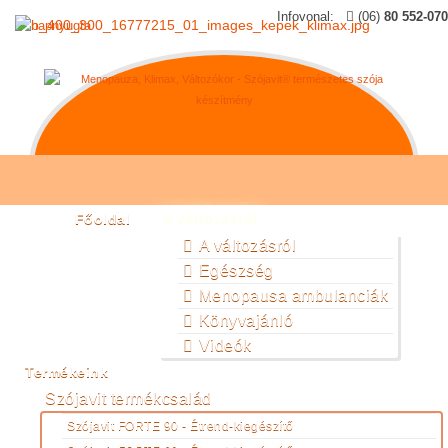
Infovonal:
(06)
80 552-070
Főoldal
A változásról
A változásról
Egészség
Menopausa ambulanciák
Könyvajánló
Videók
Termékeink
Szójavit termékcsalád
Szójavit FORTE 90 - Étrend-kiegészítő