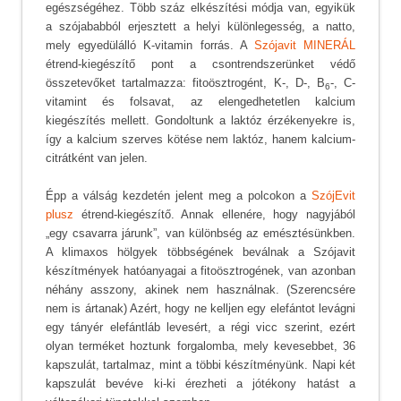
egészségéhez. Több száz elkészítési módja van, egyikük
a szójababból erjesztett a helyi különlegesség, a natto,
mely egyedülálló K-vitamin forrás. A
Szójavit MINERÁL
étrend-kiegészítő pont a csontrendszerünket védő
összetevőket tartalmazza: fitoösztrogént, K-, D-, B
-, C-
6
vitamint és folsavat, az elengedhetetlen kalcium
kiegészítés mellett. Gondoltunk a laktóz érzékenyekre is,
így a kalcium szerves kötése nem laktóz, hanem kalcium-
citrátként van jelen.
Épp a válság kezdetén jelent meg a polcokon a
SzójEvit
plusz
étrend-kiegészítő. Annak ellenére, hogy nagyjából
„egy csavarra járunk”, van különbség az emésztésünkben.
A klimaxos hölgyek többségének beválnak a Szójavit
készítmények hatóanyagai a fitoösztrogének, van azonban
néhány asszony, akinek nem használnak. (Szerencsére
nem is ártanak) Azért, hogy ne kelljen egy elefántot levágni
egy tányér elefántláb levesért, a régi vicc szerint, ezért
olyan terméket hoztunk forgalomba, mely kevesebbet, 36
kapszulát, tartalmaz, mint a többi készítményünk. Napi két
kapszulát bevéve ki-ki érezheti a jótékony hatást a