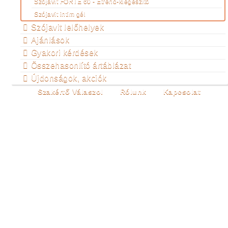
Szójavit FORTE 60 - Étrend-kiegészítő
Szójavit intim gél
Szójavit lelőhelyek
Ajánlások
Gyakori kérdések
Összehasonlító ártáblázat
Újdonságok, akciók
Szakértő Válaszol
Rólunk
Kapcsolat
JÓL VAGYOK A
BŐRÖMBEN,
TERMÉSZETESEN!
Ön itt van:
Főoldal
A változásról
Egészség
Jól
vagyok a bőrömben, természetesen!