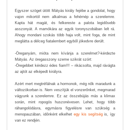
Egyszer szöget ütött Mátyás király fejébe a gondolat, hogy
vajon mikortól nem alkalmas a fehérnép a szerelemre.
Kapta hát magát, és felkereste a palota legidősebb
asszonyát. A mamókára az egyik toronyszobában lelt rá.
Ahogy mondani szokás több haja volt, mint foga, de mint
meglátta a délceg fiatalembert egyből jókedvre derült.
-Öreganyám, mióta nem kívánja a szerelmet?-kérdezte
Mátyás. Az öregasszony szeme szikrát szórt:
-Öregebbet kérdezz édes fiam!!! – rikácsolta, majd rávágta
az ajtót az elképedt királyra.
Azért mert megtréfálnak a hormonok, még nők maradunk a
változókorban is. Nem veszítjük el vonzerőnket, megmarad
vágyunk a szerelemre. Ez az összebújás más a klimax
során, mint ropogós huszonévesen. Lehet, hogy több
ráhangolódásra, egymásra figyelésre van szükség a
menopauzában, időnként elkelhet
egy kis segítség
is, így
van ez rendjén.