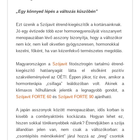
„Egy könnyed lépés a változás küszöbén”
Ezt
üzenik a Szójavit étrend-kiegészítők a kortársainknak.
Jó egy évtizede több ezer hormonegyensúlyát visszanyert
menopauzában lévő asszony bizonyítja, hogy a változókor
nem kór, nem kell okvetlen gyógyszeresen, hormonokkal
kezelni, főként, ha van kézenfekvő természetes megoldás.
Magyarországon a
Szójavit
fitoösztrogén tartalmú étrend-
kiegészítő hatóanyagát látta el elsőként pozitív
szakvéleményével az OÉTI. Éppen jókor, tíz éve, amikor a
hormonterápia „csillaga” leáldozóban volt. Akinek a
klimaxos hőhullámok jelentik a legnagyobb gondot, a
Szójavit FORTE 60
és
Szójavit FORTE 90
ajánlható.
A japán asszonyok között menopauzában, idős korban is
kisebb a combnyaktörés kockázata. Hogyan lehet ez,
hiszen sokkal törékenyebbek nálunk? Étrendjükben a szója
állandóan jelen van, nem csak a változókorban: a
„csontépítés mérnökeként” járul hozzá az „öreg” csontok