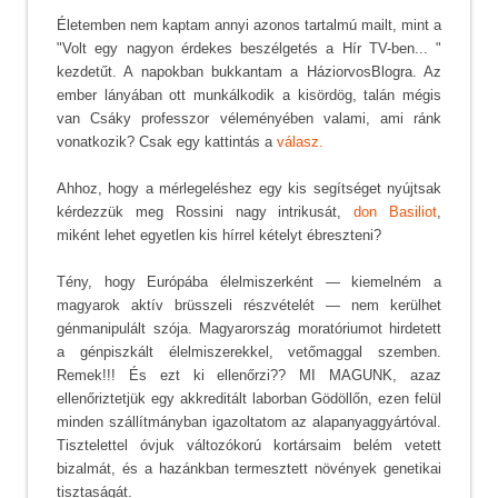
Életemben nem kaptam annyi azonos tartalmú mailt, mint a
"Volt egy nagyon érdekes beszélgetés a Hír TV-ben... "
kezdetűt. A napokban bukkantam a HáziorvosBlogra. Az
ember lányában ott munkálkodik a kisördög, talán mégis
van Csáky professzor véleményében valami, ami ránk
vonatkozik? Csak egy kattintás a
válasz.
Ahhoz, hogy a mérlegeléshez egy kis segítséget nyújtsak
kérdezzük meg Rossini nagy intrikusát,
don Basiliot
,
miként lehet egyetlen kis hírrel kételyt ébreszteni?
Tény, hogy Európába élelmiszerként — kiemelném a
magyarok aktív brüsszeli részvételét — nem kerülhet
génmanipulált szója. Magyarország moratóriumot hirdetett
a génpiszkált élelmiszerekkel, vetőmaggal szemben.
Remek!!! És ezt ki ellenőrzi?? MI MAGUNK, azaz
ellenőriztetjük egy akkreditált laborban Gödöllőn, ezen felül
minden szállítmányban igazoltatom az alapanyaggyártóval.
Tisztelettel óvjuk változókorú kortársaim belém vetett
bizalmát, és a hazánkban termesztett növények genetikai
tisztaságát.