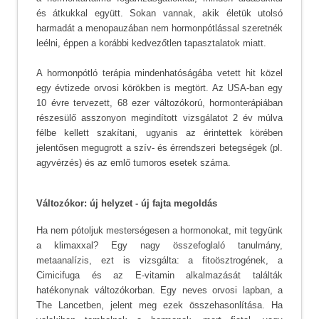
és átkukkal együtt. Sokan vannak, akik életük utolsó
harmadát a menopauzában nem hormonpótlással szeretnék
leélni, éppen a korábbi kedvezőtlen tapasztalatok miatt.
A hormonpótló terápia mindenhatóságába vetett hit közel
egy évtizede orvosi körökben is megtört. Az USA-ban egy
10 évre tervezett, 68 ezer változókorú, hormonterápiában
részesülő asszonyon megindított vizsgálatot 2 év múlva
félbe kellett szakítani, ugyanis az érintettek körében
jelentősen megugrott a szív- és érrendszeri betegségek (pl.
agyvérzés) és az emlő tumoros esetek száma.
Változókor: új helyzet - új fajta megoldás
Ha nem pótoljuk mesterségesen a hormonokat, mit tegyünk
a klimaxxal? Egy nagy összefoglaló tanulmány,
metaanalízis, ezt is vizsgálta: a fitoösztrogének, a
Cimicifuga és az E-vitamin alkalmazását találták
hatékonynak változókorban. Egy neves orvosi lapban, a
The Lancetben, jelent meg ezek összehasonlítása. Ha