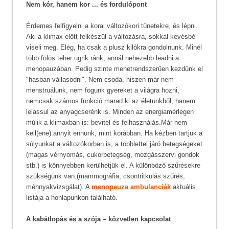
Nem kór, hanem kor ... és fordulópont
Érdemes felfigyelni a korai változókori tünetekre, és lépni.
Aki a klimax előtt felkészül a változásra, sokkal kevésbé
viseli meg. Elég, ha csak a plusz kilókra gondolnunk. Minél
több fölös teher ugrik ránk, annál nehezebb leadni a
menopauzában. Pedig szinte menetrendszerűen kezdünk el
"hasban vállasodni". Nem csoda, hiszen már nem
menstruálunk, nem fogunk gyereket a világra hozni,
nemcsak számos funkció marad ki az életünkből, hanem
lelassul az anyagcserénk is. Minden az energiamérlegen
múlik a klimaxban is: bevitel és felhasználás.Már nem
kell(ene) annyit ennünk, mint korábban. Ha kézben tartjuk a
súlyunkat a változókorban is, a többlettel járó betegségeket
(magas vérnyomás, cukorbetegség, mozgásszervi gondok
stb.) is könnyebben kerülhetjük el. A különböző szűrésekre
szükségünk van.(mammográfia, csontritkulás szűrés,
méhnyakvizsgálat). A
menopauza ambulanciák
aktuális
listája a honlapunkon található.
A kabátlopás és a szója – közvetlen kapcsolat