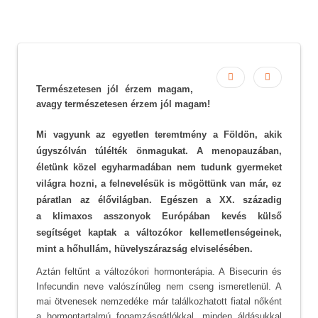
Természetesen jól érzem magam,
avagy természetesen érzem jól magam!
Mi vagyunk az egyetlen teremtmény a Földön, akik
úgyszólván túlélték önmagukat. A menopauzában,
életünk közel egyharmadában nem tudunk gyermeket
világra hozni, a felnevelésük is mögöttünk van már, ez
páratlan az élővilágban. Egészen a XX. századig
a
klimaxos
asszonyok Európában kevés külső
segítséget kaptak a változókor kellemetlenségeinek,
mint a hőhullám, hüvelyszárazság elviselésében.
Aztán feltűnt a változókori hormonterápia. A Bisecurin és
Infecundin neve valószínűleg nem cseng ismeretlenül. A
mai ötvenesek nemzedéke már találkozhatott fiatal nőként
a hormontartalmú fogamzásgátlókkal, minden áldásukkal