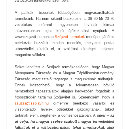
változókori tünetekkel szemben.
A patikák, bioboltok többségében megvásárolhatóak
termékeink. Ha nem sikerül beszerezni, a 06 80 55 20 70
vezetékes számról ingyenesen hívható klimax
infovonalunkon teljes körű tájékoztatást nyújtunk. A
www.szojavit.hu honlap
Szójavit termékek
menüpontjából is
beérkezik hozzánk minden rendelés, melyeket postai
utánvétellel küldjük el, a szállítási költséget teljesen
magunkra vállalva.
Sokat lendített a Szójavit termékcsaládon, hogy Magyar
Menopauza Társaság és a Magyar Táplálkozástudományi
Társaság megtisztelő tagságát is magunkénak tudhatjuk.
Ennek köszönhető, hogy a folyamatosan bővülő
nemzetközi tapasztalatok alapján kedvezően fogadták a
fitoösztrogén tartalmú Szójavitet is. Szerencsém, hogy a
zsuzsa@szojavit.hu
címemre beérkező vásárlói és
viszonteladói levelek ötletekkel gazdagítanak, tükröt
tartanak elém, segítenek a döntéshozatalban.
A siker – az
út célja, ha magyar zsebre szabott magyar termékekkel
láthatjuk el a változókorúakat, tehát mindazokat, akik