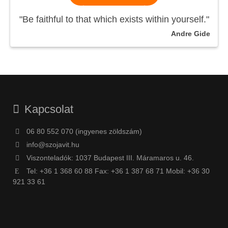
"Be faithful to that which exists within yourself."
Andre Gide
Kapcsolat
06 80 552 070 (ingyenes zöldszám)
info@szojavit.hu
Viszonteladók: 1037 Budapest III. Máramaros u. 46.
Tel: +36 1 368 60 88 Fax: +36 1 387 68 71 Mobil: +36 30
921 33 61