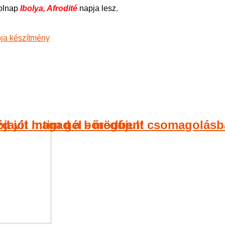
olnap
Ibolya, Afrodité
napja lesz.
zd jól magad a bőrödben!
ójavit Intim gél - megújult csomagolásb