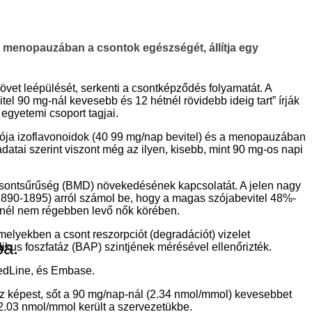
a menopauzában a csontok egészségét, állítja egy
övet leépülését, serkenti a csontképződés folyamatát. A
tel 90 mg-nál kevesebb és 12 hétnél rövidebb ideig tart” írják
 egyetemi csoport tagjai.
zója izoflavonoidok (40 99 mg/nap bevitel) és a menopauzában
datai szerint viszont még az ilyen, kisebb, mint 90 mg-os napi
 csontsűrűség (BMD) növekedésének kapcsolatát. A jelen nagy
 1890-1895) arról számol be, hogy a magas szójabevitel 48%-
vnél nem régebben levő nők körében.
 melyekben a csont reszorpciót (degradációt) vizelet
ba.
likus foszfatáz (BAP) szintjének mérésével ellenőrizték.
MedLine, és Embase.
oz képest, sőt a 90 mg/nap-nál (2.34 nmol/mmol) kevesebbet
 2.03 nmol/mmol került a szervezetükbe.