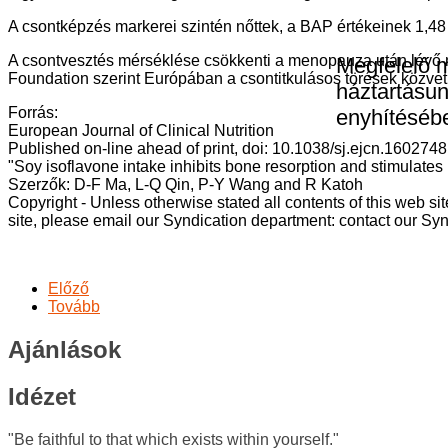
A csontképzés markerei szintén nőttek, a BAP értékeinek 1,48
A csontvesztés mérséklése csökkenti a menopauza után lévő nő
Megfelelő 
Foundation szerint Európában a csontitkulásos törések közvetl
háztartásun
Forrás:
enyhítéséb
European Journal of Clinical Nutrition
Published on-line ahead of print, doi: 10.1038/sj.ejcn.1602748
"Soy isoflavone intake inhibits bone resorption and stimulate
Szerzők: D-F Ma, L-Q Qin, P-Y Wang and R Katoh
Copyright - Unless otherwise stated all contents of this web 
site, please email our Syndication department: contact our Synd
Előző
Tovább
Ajánlások
Idézet
"Be faithful to that which exists within yourself."