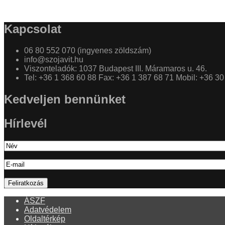
Kapcsolat
06 80 552 070 (ingyenes zöldszám)
info@szojavit.hu
Viszonteladók: 1037 Budapest III. Máramaros u. 46.
Tel: +36 1 368 60 88 Fax: +36 1 387 68 71 Mobil: +36 3
Kedveljen bennünket
Hírlevél
ÁSZF
Adatvédelem
Oldaltérkép