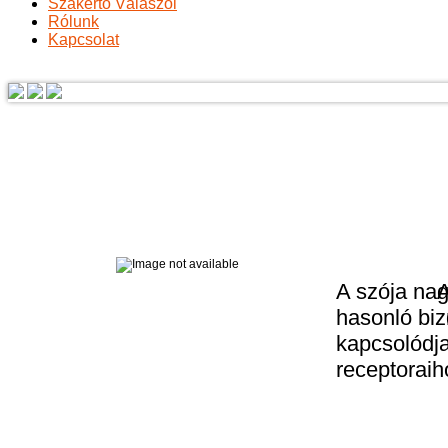
Szakértő Válaszol
Rólunk
Kapcsolat
A szója nag
A
hasonló biz
kapcsolódj
receptoraih