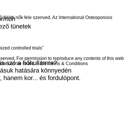
fölötti nők fele szenved. Az International Osteoporosis
hormon
ező tünetek
zed controlled trials"
served. For permission to reproduce any contents of this web
is szó a hőhullámra?
 site can be found in the Terms & Conditions
zásuk hatására könnyedén
, hanem kor... és fordulópont.