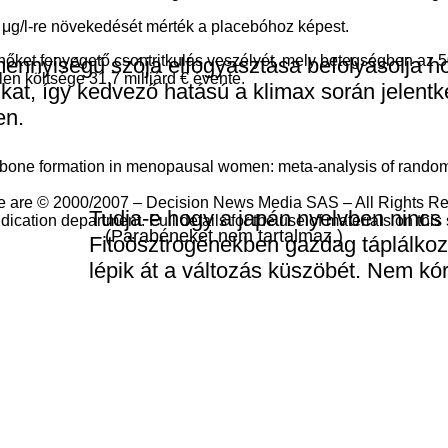
 μg/l-re növekedését mérték a placebóhoz képest.
ket fenyegető csontritkulás veszélyét, mely betegségben az 50 
mennyiségű szója elfogyasztása befolyásolja 
en költsége 31,7 milliárd € évente.
kat, így kedvező hatású a klimax során jelentk
en.
s bone formation in menopausal women: meta-analysis of randomi
site are © 2000/2007 – Decision News Media SAS – All Rights Re
Tudja-e hogy a japán nyelvben nincs 
ication department. Full details for the use of materials on this
(Parabéneket nem tartalmaz.)
Fitoösztrogénekben gazdag táplálko
lépik át a változás küszöbét. Nem kór