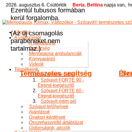
2026. augusztus 6. Csütörtök
Berta, Bettina
napja van,
h
Ezentúl tubusos formában
kerül forgalomba.
(Az új csomagolás
Főoldal
A változásról
parabéneket nem
A változásról
tartalmaz.)
Egészség
Menopausa ambulanciák
Könyvajánló
Videók
Termékeink
Természetes segítség
Ére
Sz
Szójavit termékcsalád
Szójavit FORTE 90 -
Étrend-kiegészítő
Szójavit FORTE 60 -
Étrend-kiegészítő
Szójavit intim gél
Szójavit lelőhelyek
Ajánlások
Gyakori kérdések
Összehasonlító ártáblázat
Újdonságok, akciók