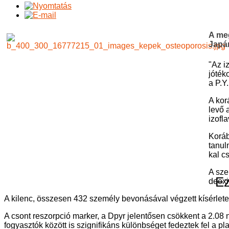
A meg
Japán
"Az i
jóték
a P.Y
A kor
levő 
izofl
Koráb
tanul
kal c
A sze
Ez
deoxi
A kilenc, összesen 432 személy bevonásával végzett kísérlete
A csont reszorpció marker, a Dpyr jelentősen csökkent a 2.08
fogyasztók között is szignifikáns különbséget fedeztek fel a 