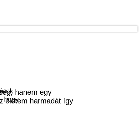
tésük
án
ség, hanem egy
, hogy
.
az életem harmadát így