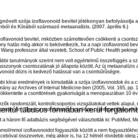
növelt szója izoflavonoid bevitel jótékonyan befolyásolja 
ból és Kínából származó metaanalízis. (2007. április 6.)
zoflavonoid bevitel, miközben számottevően csökkenti a csontsz
ony hatás még akkor is bekövetkezik, ha a napi izoflavonoid bevi
. Wang professzor által vezetett, School of Public Health pekingi
ábbi tanulmányok szerint nem volt egyértelmű összefüggés a s
asszonyok csontozatának jó állapota között. Az új metaanalízis a
avonoid dózis is kedvező hatással van a csontsűrűségre.
bi kínai eredmények is kimutatták a szója izoflavonoidok és a
mány az Archives of Internal Medicine-ben (2005, Vol. 165, pp.
sökkentette a csonttörések gyakoriságát a menopauzában 10 é
rzők randomizált, kontrollcsoportos vizsgálatokat vettek alapul,
entúl tubusos formában kerül forgalom
piridinolin (Dpyr), a csontképzést a szérum csontspecifikus alka
t a három fő adatbázis segítségével választották ki: PubMed, 
 nmol/mmol izoflavonoidot fogyasztók között a nem fogyasztókh
placebóval összevetve, még akkor is, ha 12 hétnél rövidebb ideig