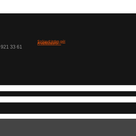
Szójavit Intim gél
A változásról...
0 921 33 61