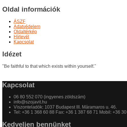
Oldal információk
ÁSZF
Adatvédelem
Oldaltérkép
Hírlevél
Kapcsolat
Idézet
"Be faithful to that which exists within yourself."
Kapcsolat
06 80 552 070 (ingyenes zöldszám)
info@szojavit.hu
Viszonteladók: 1037 Budapest III. Máramaros u. 46.
Tel: +36 1 368 60 88 Fax: +36 1 387 68 71 Mobil: +36 3
Kedveljen bennünket