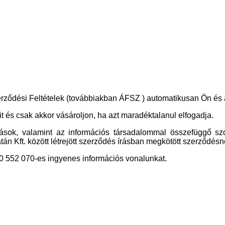
rződési Feltételek (továbbiakban ÁFSZ ) automatikusan Ön és az
it és csak akkor vásároljon, ha azt maradéktalanul elfogadja.
atások, valamint az információs társadalommal összefüggő szo
tán Kft. között létrejött szerződés írásban megkötött szerződés
80 552 070-es ingyenes információs vonalunkat.