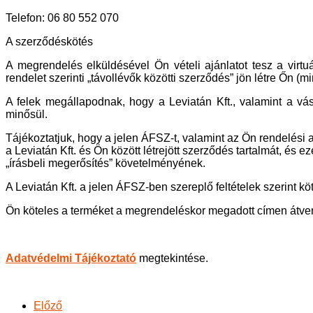
Telefon: 06 80 552 070
A szerződéskötés
A megrendelés elküldésével Ön vételi ajánlatot tesz a virtuá
rendelet szerinti „távollévők közötti szerződés” jön létre Őn (
A felek megállapodnak, hogy a Leviatán Kft., valamint a vá
minősül.
Tájékoztatjuk, hogy a jelen ÁFSZ-t, valamint az Ön rendelés
a Leviatán Kft. és Ön között létrejött szerződés tartalmát, és 
„írásbeli megerősítés” követelményének.
A Leviatán Kft. a jelen ÁFSZ-ben szereplő feltételek szerint kö
Ön köteles a terméket a megrendeléskor megadott címen átvenni,
Adatvédelmi Tájékoztató
megtekintése.
Előző