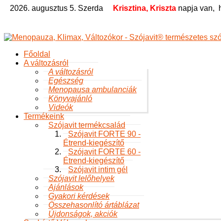
2026. augusztus 5. Szerda
Krisztina, Kriszta
napja van,
Főoldal
A változásról
A változásról
Egészség
Menopausa ambulanciák
Könyvajánló
Videók
Termékeink
Szójavit termékcsalád
Szójavit FORTE 90 -
Étrend-kiegészítő
Szójavit FORTE 60 -
Étrend-kiegészítő
Szójavit intim gél
Szójavit lelőhelyek
Ajánlások
Gyakori kérdések
Összehasonlító ártáblázat
Újdonságok, akciók