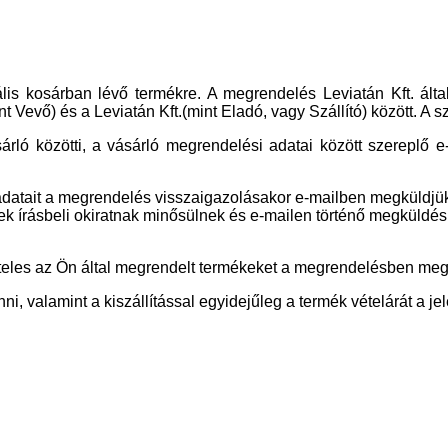
lis kosárban lévő termékre. A megrendelés Leviatán Kft. által
mint Vevő) és a Leviatán Kft.(mint Eladó, vagy Szállító) között.
sárló közötti, a vásárló megrendelési adatai között szereplő
i adatait a megrendelés visszaigazolásakor e-mailben megküldj
ezek írásbeli okiratnak minősülnek és e-mailen történő megküldésü
teles az Ön által megrendelt termékeket a megrendelésben megjelö
 valamint a kiszállítással egyidejűleg a termék vételárát a jel