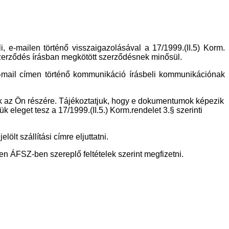
i, e-mailen történő visszaigazolásával a 17/1999.(II.5) Korm.
 A szerződés írásban megkötött szerződésnek minősül.
 e-mail címen történő kommunikáció írásbeli kommunikációnak
ük az Ön részére. Tájékoztatjuk, hogy e dokumentumok képezik
k eleget tesz a 17/1999.(II.5.) Korm.rendelet 3.§ szerinti
lt szállítási címre eljuttatni.
en ÁFSZ-ben szereplő feltételek szerint megfizetni.