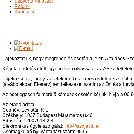
Szakértő Válaszol
Rólunk
Kapcsolat
ÁSZF
Ön itt van:
Főoldal
ÁSZF
Tájékoztatjuk, hogy megrendelés esetén a jelen Általános Sze
Kérjük rendelés előtt figyelmesen olvassa el az ÁFSZ feltétele
Tájékoztatjuk, hogy az elektronikus kereskedelmi szolgált
(továbbiakban Eketerv) rendelkezései szerint az Ön és a Levia
Az esetlegesen felmerülő kérdések esetén kérjük, hívja a 06 
Az eladó adatai:
Cégnév: Leviatán Kft.
Székhely: 1037 Budapest Máramaros u.46.
Adószám:12007918-2-41
Elektronikus ügyfélszolgálat:
info@szojavit.hu
Csomagküldő nyilvántartási szám: 9835