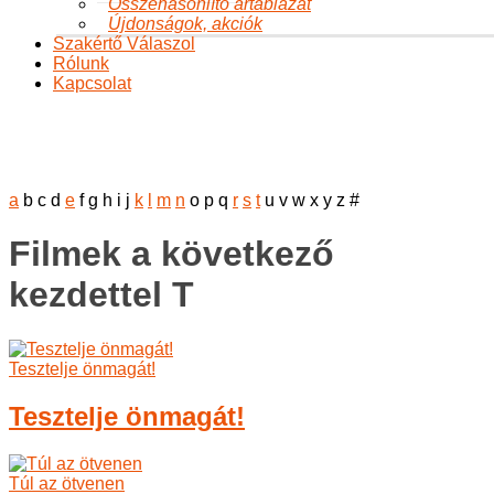
Összehasonlító ártáblázat
Újdonságok, akciók
Szakértő Válaszol
Rólunk
Kapcsolat
Alfabetikus tartalomjegyzék
Ön itt van:
Főoldal
A változásról
Könyvajánló
Alfabetikus
tartalomjegyzék
a
b
c
d
e
f
g
h
i
j
k
l
m
n
o
p
q
r
s
t
u
v
w
x
y
z
#
Filmek a következő
kezdettel T
Tesztelje önmagát!
Tesztelje önmagát!
Túl az ötvenen