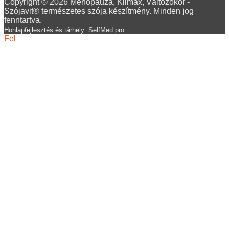
Copyright © 2026 Menopauza, Klimax, Változókor -
Szójavit® természetes szója készítmény. Minden jog
fenntartva.
Honlapfejlesztés és tárhely:
SelfMed.pro
Fel