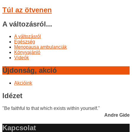
Túl az ötvenen
A változásról...
A változásról
Egészség
Menopausa ambulanciák
Könyvajánló
Videók
Újdonság, akció
Akcióink
Idézet
"Be faithful to that which exists within yourself."
Andre Gide
Kapcsolat