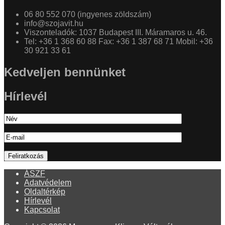
06 80 552 070 (ingyenes zöldszám)
info@szojavit.hu
Viszonteladók: 1037 Budapest III. Máramaros u. 46.
Tel: +36 1 368 60 88 Fax: +36 1 387 68 71 Mobil: +36
30 921 33 61
Kedveljen bennünket
Hírlevél
ÁSZF
Adatvédelem
Oldaltérkép
Hírlevél
Kapcsolat