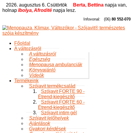
2026. augusztus 6. Csütörtök
Berta, Bettina
napja van,
holnap
Ibolya, Afrodité
napja lesz.
Infovonal:
(06)
80 552-070
Főoldal
A változásról
A változásról
Egészség
Menopausa ambulanciák
Könyvajánló
Videók
Termékeink
Szójavit termékcsalád
Szójavit FORTE 90 -
Étrend-kiegészítő
Szójavit FORTE 60 -
Étrend-kiegészítő
Szójavit intim gél
Szójavit lelőhelyek
Ajánlások
Gyakori kérdések